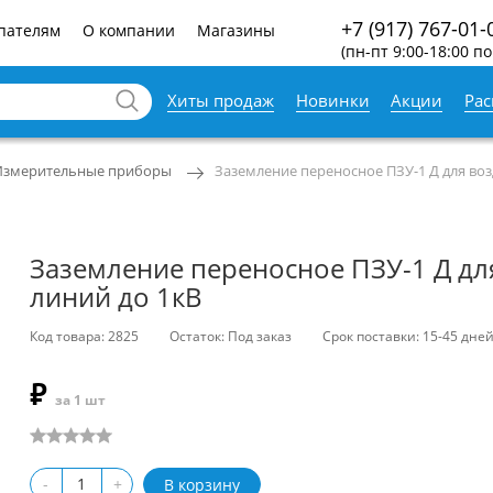
+7 (917) 767-01-
пателям
О компании
Магазины
(пн-пт 9:00-18:00 по
Хиты продаж
Новинки
Акции
Ра
Измерительные приборы
Заземление переносное ПЗУ-1 Д для во
Заземление переносное ПЗУ-1 Д д
линий до 1кВ
Код товара: 2825
Остаток: Под заказ
Срок поставки: 15-45 дне
₽
за 1 шт
-
+
В корзину