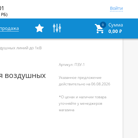
01
Войти
 РБ)
Сумма
0
спродажа
0,00
₽
здушных линий до 1кВ
Артикул: ПЗУ-1
ля воздушных
Указанное предложение
действительно на 06.08.2026
й
*О ценах и наличии товара
уточняйте у менеджеров
магазина