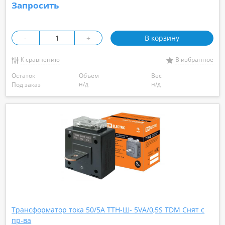
Запросить
-
+
В корзину
К сравнению
В избранное
Остаток
Объем
Вес
н/д
н/д
Под заказ
Трансформатор тока 50/5А ТТН-Ш- 5VA/0,5S TDM Снят с
пр-ва