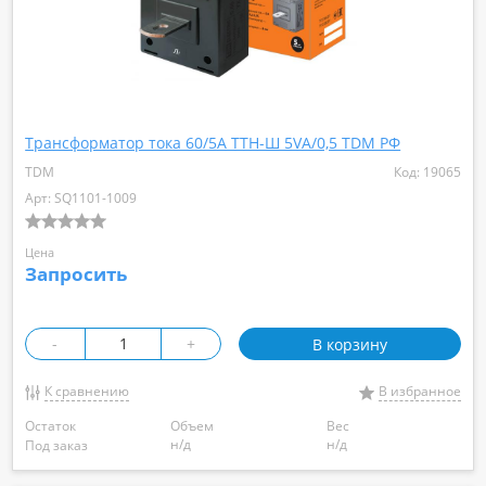
Трансформатор тока 60/5А ТТН-Ш 5VA/0,5 TDM РФ
TDM
Код: 19065
Арт: SQ1101-1009
Цена
Запросить
-
+
В корзину
К сравнению
В избранное
Остаток
Объем
Вес
н/д
н/д
Под заказ