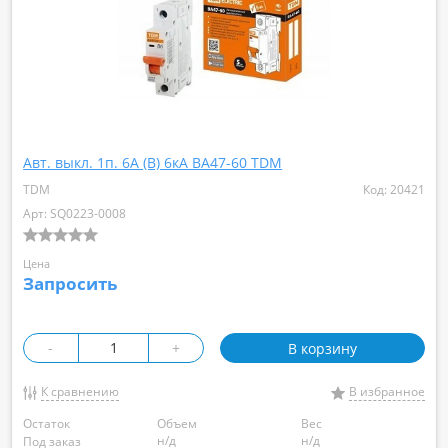
Авт. выкл. 1п. 6А (B) 6кА ВА47-60 TDM
TDM
Код: 20421
Арт: SQ0223-0008
Цена
Запросить
-
+
В корзину
К сравнению
В избранное
Остаток
Объем
Вес
н/д
н/д
Под заказ