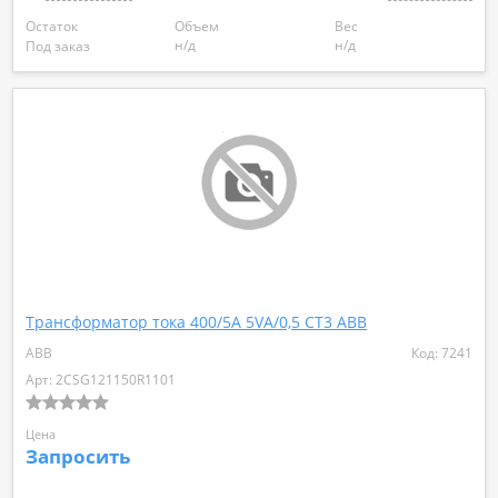
Остаток
Объем
Вес
н/д
н/д
Под заказ
Трансформатор тока 400/5А 5VA/0,5 СТ3 ABB
ABB
Код: 7241
Арт: 2CSG121150R1101
Цена
Запросить