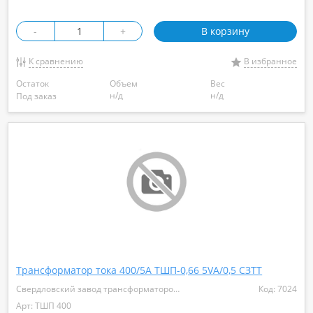
-
+
В корзину
К сравнению
В избранное
Остаток
Объем
Вес
н/д
н/д
Под заказ
Трансформатор тока 400/5А ТШП-0,66 5VA/0,5 СЗТТ
Свердловский завод трансформаторов тока
Код: 7024
Арт: ТШП 400