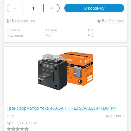
-
+
В корзину
К сравнению
В избранное
Остаток
Объем
Вес
н/д
н/д
Под заказ
Трансформатор тока 400/5А ТТН-Ш 5VA/0,5S-Р TDM РФ
TDM
Код: 16601
Арт: SQ1101-1152