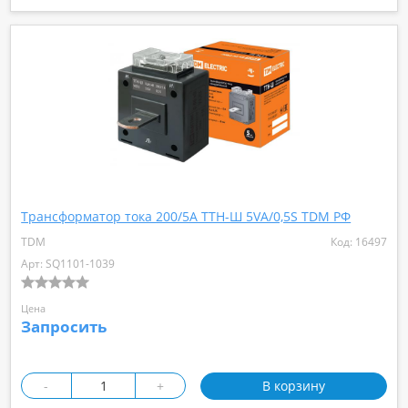
Трансформатор тока 200/5А ТТН-Ш 5VA/0,5S TDM РФ
TDM
Код: 16497
Арт: SQ1101-1039
Цена
Запросить
-
+
В корзину