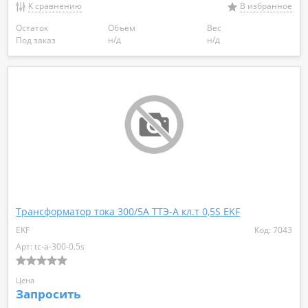
К сравнению
В избранное
Остаток
Объем
Вес
н/д
н/д
Под заказ
Трансформатор тока 300/5А ТТЭ-А кл.т 0,5S EKF
EKF
Код: 7043
Арт: tc-a-300-0.5s
Цена
Запросить