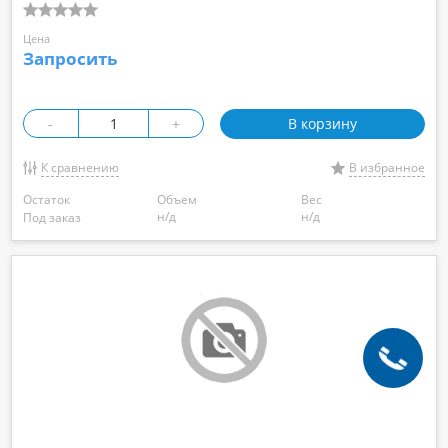
Цена
Запросить
-
+
В корзину
К сравнению
В избранное
Остаток
Объем
Вес
н/д
н/д
Под заказ