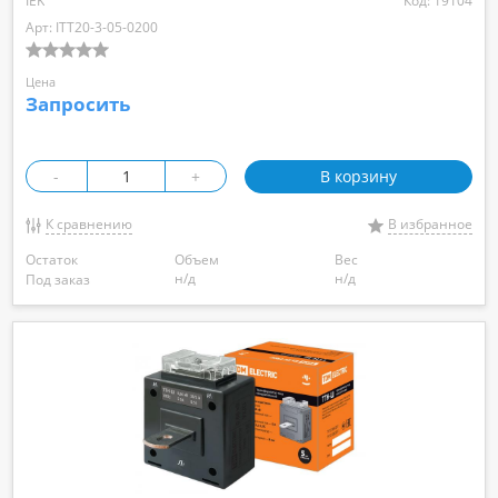
IEK
Код: 19104
Арт: ITT20-3-05-0200
Цена
Запросить
-
+
В корзину
К сравнению
В избранное
Остаток
Объем
Вес
н/д
н/д
Под заказ