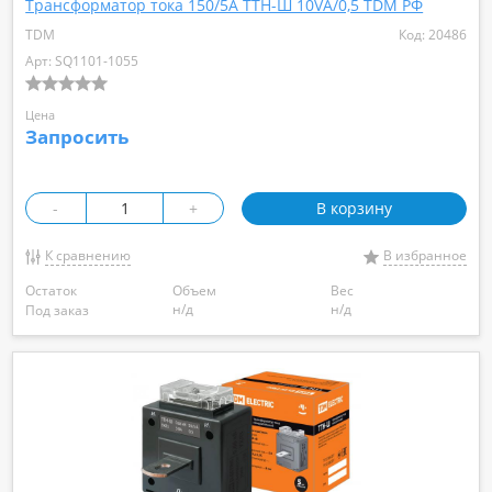
Трансформатор тока 150/5А ТТН-Ш 10VA/0,5 TDM РФ
TDM
Код: 20486
Арт: SQ1101-1055
Цена
Запросить
-
+
В корзину
К сравнению
В избранное
Остаток
Объем
Вес
н/д
н/д
Под заказ