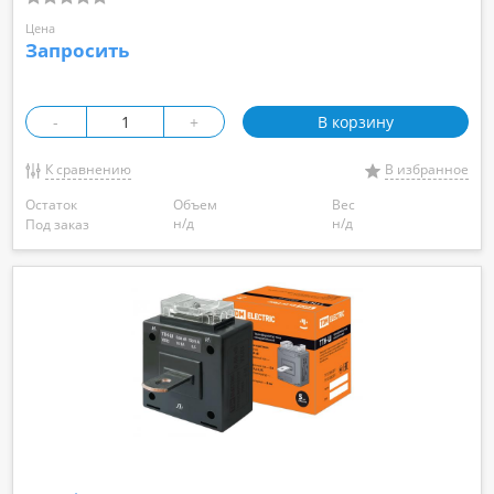
Цена
Запросить
-
+
В корзину
К сравнению
В избранное
Остаток
Объем
Вес
н/д
н/д
Под заказ