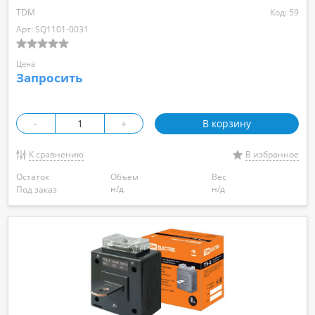
TDM
Код: 59
Арт: SQ1101-0031
Цена
Запросить
-
+
В корзину
К сравнению
В избранное
Остаток
Объем
Вес
н/д
н/д
Под заказ