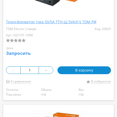
Трансформатор тока 50/5А ТТН-Ш 5VA/0,5 TDM РФ
TDM Electric (товар)
Код: 20425
Арт: SQ1101-1008
Цена
Запросить
-
+
В корзину
К сравнению
В избранное
Остаток
Объем
Вес
н/д
н/д
Под заказ