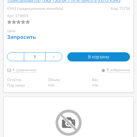
Трансформатор тока 150/5А ТТК-А-5ВА-0,5-УХЛ3 КЭАЗ
КЭАЗ (традиционная линейка)
Код: 15754
Арт: 219603
Цена
Запросить
-
+
В корзину
К сравнению
В избранное
Остаток
Объем
Вес
н/д
н/д
Под заказ