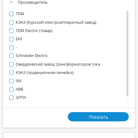
Производитель
TDM
КЭАЗ (Курский электроаппаратный завод)
TDM Electric (товар)
EKF
-
Schnieder Electric
Свердловский завод трансформаторов тока
КЭАЗ (традиционная линейка)
IEK
ABB
ЭЛТИ
Н/Д
Показать