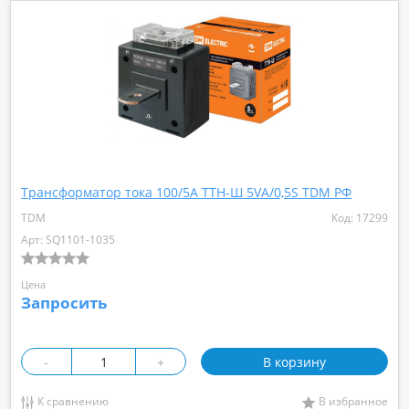
Трансформатор тока 100/5А ТТН-Ш 5VA/0,5S TDM РФ
TDM
Код: 17299
Арт: SQ1101-1035
Цена
Запросить
-
+
В корзину
К сравнению
В избранное