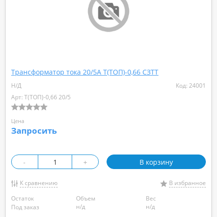
Трансформатор тока 20/5А Т(ТОП)-0,66 СЗТТ
Н/Д
Код: 24001
Арт: Т(ТОП)-0,66 20/5
Цена
Запросить
-
+
В корзину
К сравнению
В избранное
Остаток
Объем
Вес
н/д
н/д
Под заказ