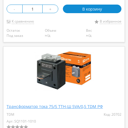
-
+
В корзину
К сравнению
В избранное
Остаток
Объем
Вес
н/д
н/д
Под заказ
Трансформатор тока 75/5 ТТН-Ш 5VA/0,5 TDM РФ
TDM
Код: 20702
Арт: SQ1101-1010