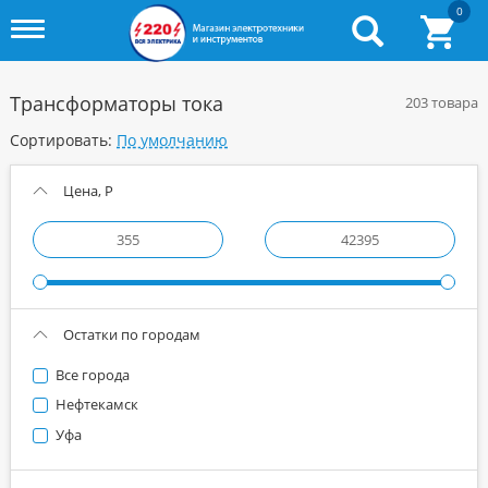
0
Toggle
menu
Трансформаторы тока
203 товара
Сортировать:
Цена, Р
Остатки по городам
Все города
Нефтекамск
Уфа