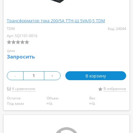
Трансформатор тока 200/5А ТТН-Ш 5VA/0,5 TDM
TDM
Код: 24044
Арт: SQ1101-0016
Цена
Запросить
-
+
В корзину
К сравнению
В избранное
Остаток
Объем
Вес
н/д
н/д
Под заказ