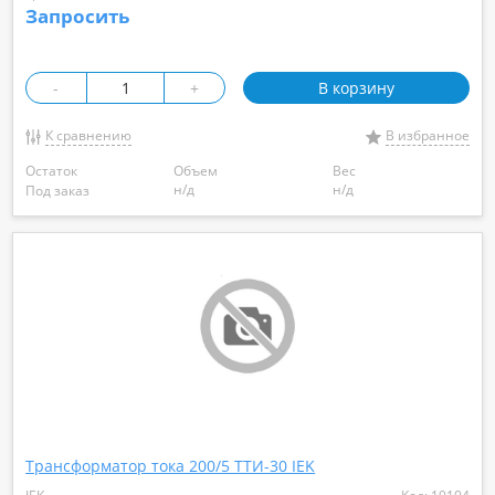
Запросить
-
+
В корзину
К сравнению
В избранное
Остаток
Объем
Вес
н/д
н/д
Под заказ
Трансформатор тока 200/5 ТТИ-30 IEK