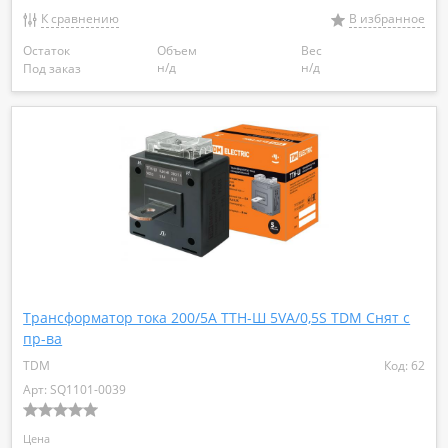
К сравнению
В избранное
Остаток
Объем
Вес
н/д
н/д
Под заказ
Трансформатор тока 200/5А ТТН-Ш 5VA/0,5S TDM Снят с
пр-ва
TDM
Код: 62
Арт: SQ1101-0039
Цена