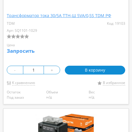
Трансформатор тока 30/5А ТТН-Ш 5VA/0,5S TDM РФ
TDM
Код: 19103
Арт: SQ1101-1029
Цена
Запросить
-
+
В корзину
К сравнению
В избранное
Остаток
Объем
Вес
н/д
н/д
Под заказ