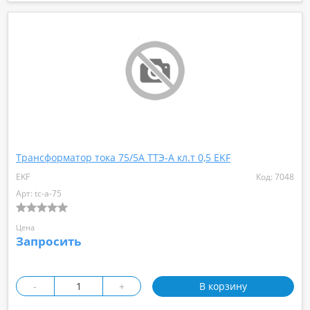
Трансформатор тока 75/5А ТТЭ-А кл.т 0,5 EKF
EKF
Код: 7048
Арт: tc-a-75
Цена
Запросить
-
+
В корзину