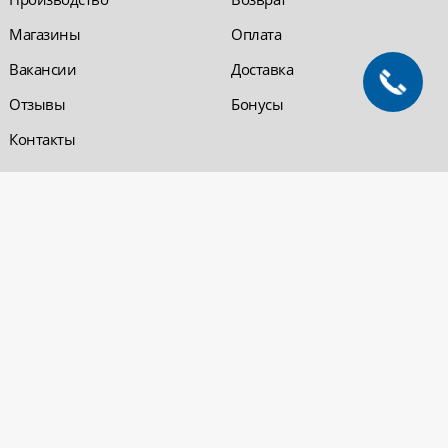
Магазины
Оплата
Вакансии
Доставка
Отзывы
Бонусы
Контакты
Обратная связь
Компания «220 ВСЯ
ЭЛЕКТРИКА - интернет-
магазин
Заказать звонок
электрооборудования»
Обратная связь
Компания "220 ВСЯ
ЭЛЕКТРИКА" работает на
Политика
рынке электротехники с 2001
конфиденциальности
года. На сегодняшний день
Вопросы и ответы
сеть розничных магазинов и
оптовые базы представлены
в Уфе и в Нефтекамске.
Электрощитовое и
высоковольтное