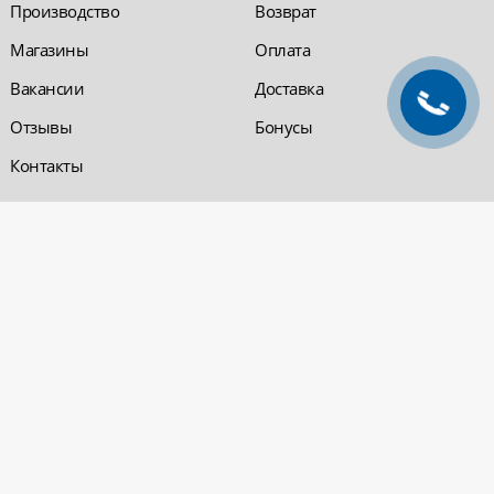
Производство
Возврат
Магазины
Оплата
Вакансии
Доставка
Отзывы
Бонусы
Контакты
Обратная связь
Компания «220 ВСЯ
ЭЛЕКТРИКА - интернет-
магазин
Заказать звонок
электрооборудования»
Обратная связь
Компания "220 ВСЯ
ЭЛЕКТРИКА" работает на
Политика
рынке электротехники с 2001
конфиденциальности
года. На сегодняшний день
Вопросы и ответы
сеть розничных магазинов и
оптовые базы представлены
в Уфе и в Нефтекамске.
Электрощитовое и