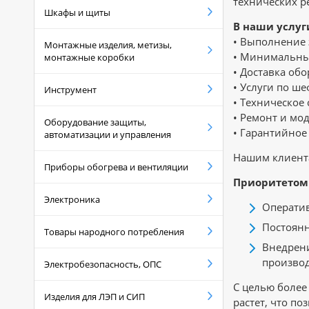
технических р
Шкафы и щиты
В наши услуг
• Выполнение 
Монтажные изделия, метизы,
• Минимальные
монтажные коробки
• Доставка об
• Услуги по ш
Инструмент
• Техническое
• Ремонт и мо
Оборудование защиты,
• Гарантийное
автоматизации и управления
Нашим клиента
Приборы обогрева и вентиляции
Приоритетом 
Электроника
Оператив
Постоянн
Товары народного потребления
Внедрени
производ
Электробезопасность, ОПС
С целью более
Изделия для ЛЭП и СИП
растет, что п