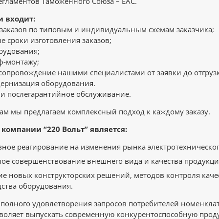
егламентов Таможенного Союза – ЕАС.
и входит:
заказов по типовым и индивидуальным схемам заказчика;
 сроки изготовления заказов;
орудования;
еф-монтажу;
 сопровождение нашими специалистами от заявки до отгруз
дернизация оборудования.
 и послегарантийное обслуживание.
м мы предлагаем комплексный подход к каждому заказу.
компании “220 Вольт” является:
ное реагирование на изменения рынка электротехническог
ое совершенствование внешнего вида и качества продукци
е новых конструкторских решений, методов контроля качес
ства оборудования.
 полного удовлетворения запросов потребителей номенкл
озволяет выпускать современную конкурентоспособную прод