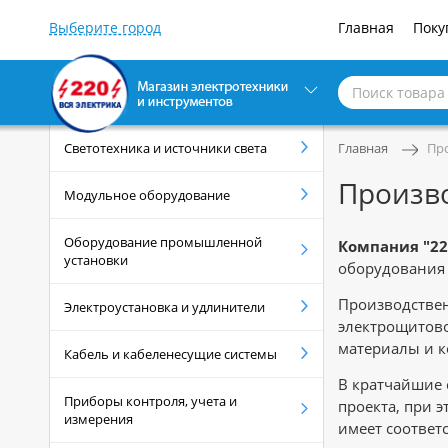
Главная
Поку
Светотехника и источники света
Главная
Пр
Произв
Модульное оборудование
Оборудование промышленной
Компания "22
установки
оборудования 
Производствен
Электроустановка и удлинители
электрощитово
материалы и 
Кабель и кабеленесущие системы
В кратчайшие 
Приборы контроля, учета и
проекта, при 
измерения
имеет соответ