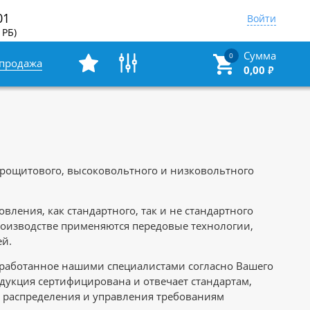
01
Войти
 РБ)
Сумма
0
спродажа
0,00
₽
трощитового, высоковольтного и низковольтного
ления, как стандартного, так и не стандартного
роизводстве применяются передовые технологии,
ей.
зработанное нашими специалистами согласно Вашего
одукция сертифицирована и отвечает стандартам,
в распределения и управления требованиям