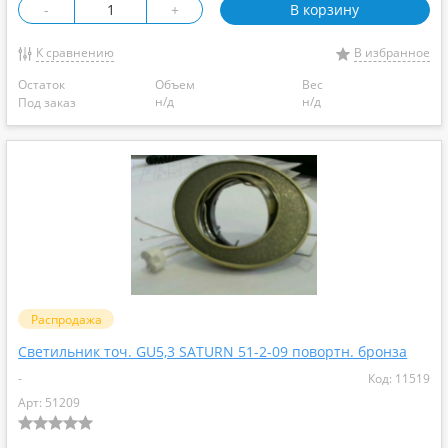
-
+
В корзину
К сравнению
В избранное
Остаток
Объем
Вес
н/д
н/д
Под заказ
Распродажа
Светильник точ. GU5,3 SATURN 51-2-09 повортн. бронза
-
Код: 11519
Арт: 51209