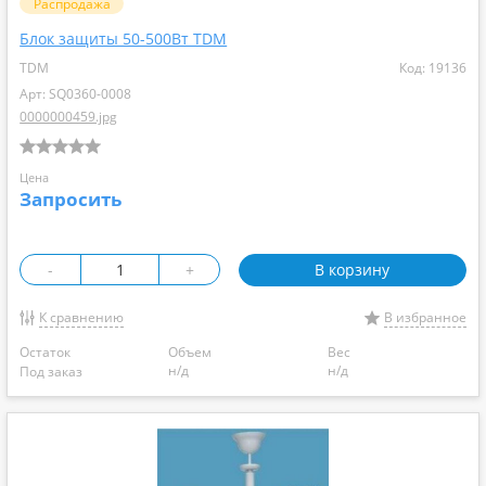
Распродажа
Блок защиты 50-500Вт TDM
TDM
Код: 19136
Арт: SQ0360-0008
0000000459.jpg
Цена
Запросить
-
+
В корзину
К сравнению
В избранное
Остаток
Объем
Вес
н/д
н/д
Под заказ