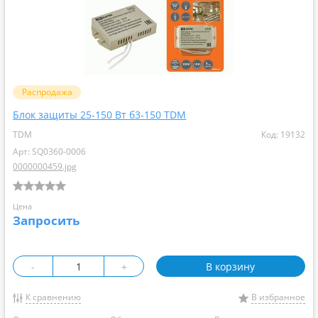
Распродажа
Блок защиты 25-150 Вт б3-150 TDM
TDM
Код: 19132
Арт: SQ0360-0006
0000000459.jpg
Цена
Запросить
-
+
В корзину
К сравнению
В избранное