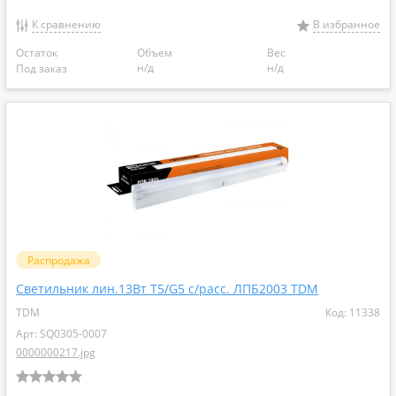
К сравнению
В избранное
Остаток
Объем
Вес
н/д
н/д
Под заказ
Распродажа
Светильник лин.13Вт T5/G5 с/расс. ЛПБ2003 TDM
TDM
Код: 11338
Арт: SQ0305-0007
0000000217.jpg