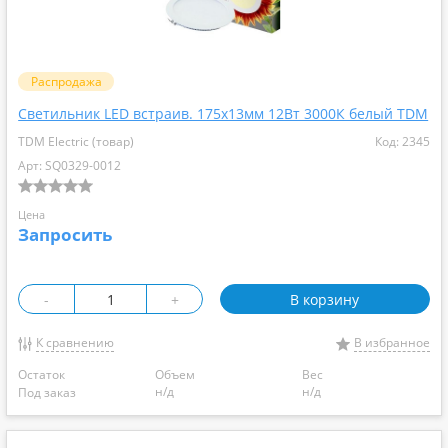
Распродажа
Светильник LED встраив. 175х13мм 12Вт 3000К белый TDM
TDM Electric (товар)
Код: 2345
Арт: SQ0329-0012
Цена
Запросить
-
+
В корзину
К сравнению
В избранное
Остаток
Объем
Вес
н/д
н/д
Под заказ