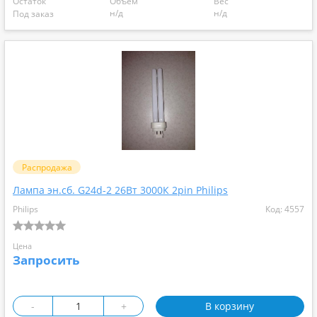
Остаток
Объем
Вес
н/д
н/д
Под заказ
Распродажа
Лампа эн.сб. G24d-2 26Вт 3000К 2pin Philips
Philips
Код: 4557
Цена
Запросить
-
+
В корзину