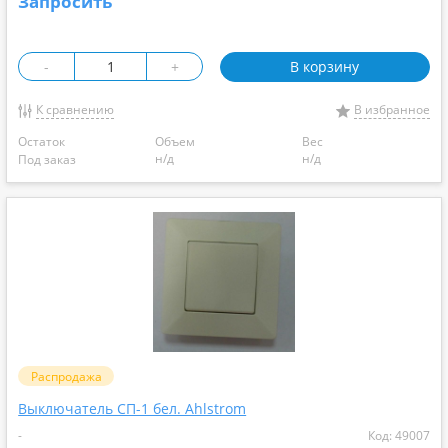
Запросить
-
+
В корзину
К сравнению
В избранное
Остаток
Объем
Вес
н/д
н/д
Под заказ
Распродажа
Выключатель СП-1 бел. Ahlstrom
-
Код: 49007