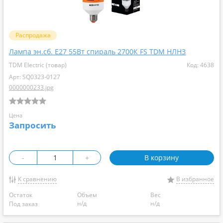
Распродажа
Лампа эн.сб. Е27 55Вт спираль 2700К FS TDM НЛНЗ
TDM Electric (товар)
Код: 4638
Арт: SQ0323-0127
0000000233.jpg
Цена
Запросить
-
+
В корзину
К сравнению
В избранное
Остаток
Объем
Вес
н/д
н/д
Под заказ