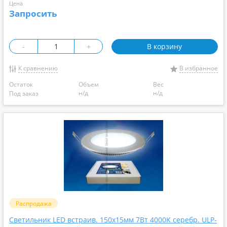
Цена
Запросить
-
+
В корзину
К сравнению
В избранное
Остаток
Объем
Вес
н/д
н/д
Под заказ
Распродажа
Светильник LED встраив. 150х15мм 7Вт 4000K серебр. ULP-