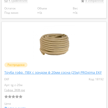
К сравнению
В избранное
Остаток
Объем
Вес
н/д
н/д
Под заказ
Распродажа
Труба гофр. ПВХ с зондом ф 20мм сосна (25м) PROxima EKF
EKF
Код: 18192
Арт: tg-z-20w
Гофра_ЭКФ.jpg
Цена