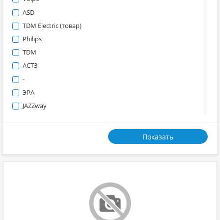
Высоковольтное и средневольтное оборудование
ASD
Электродвигатели
TDM Electric (товар)
Прочее
Philips
Кабель и провод силовой медный
TDM
Кабель и провод силовой алюминиевый
АСТЗ
Кабель и провод
-
Трубка, металлорукав, аксессуары
ЭРА
Кабельный канал, короб, лоток, аксессуары
JAZZway
Муфта кабельная
Gauss
Счетчики электроэнергии
Feron
Показать
Трансформаторы тока
KEAZ-optima
Измерительные приборы
Comtech
Аксессуары для шкафов
Schnieder Electric
Корпуса IP 54. IP65
DKC
Щит распределительный ЩРН, ЩРВ
Powerman
Боксы ЩРНП, ЩРНПМ, ЩРВП, ЩРВПМ
Дуэт