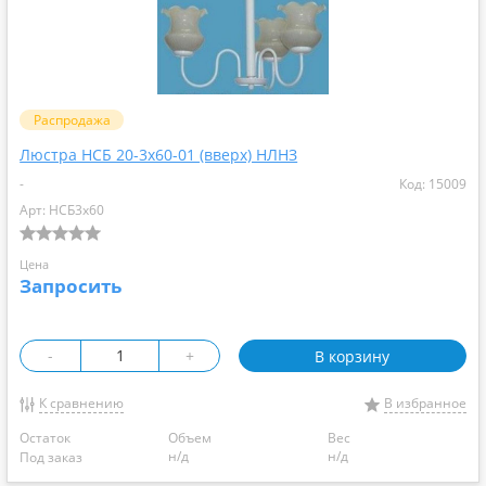
Распродажа
Люстра НСБ 20-3х60-01 (вверх) НЛНЗ
-
Код: 15009
Арт: НСБ3х60
Цена
Запросить
-
+
В корзину
К сравнению
В избранное
Остаток
Объем
Вес
н/д
н/д
Под заказ