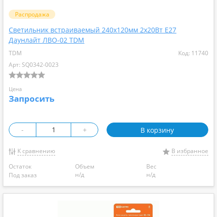
Распродажа
Светильник встраиваемый 240х120мм 2х20Вт Е27
Даунлайт ЛВО-02 TDM
TDM
Код: 11740
Арт: SQ0342-0023
Цена
Запросить
-
+
В корзину
К сравнению
В избранное
Остаток
Объем
Вес
н/д
н/д
Под заказ