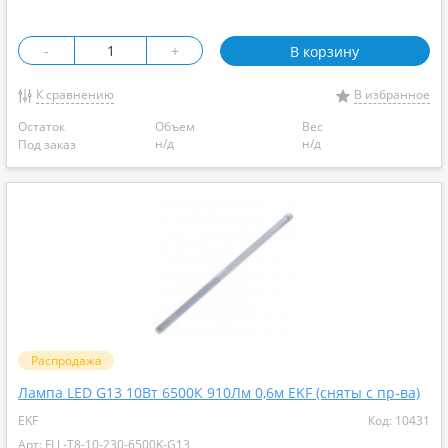
-
+
В корзину
К сравнению
В избранное
Остаток
Объем
Вес
н/д
н/д
Под заказ
Распродажа
Лампа LED G13 10Вт 6500К 910Лм 0,6м EKF (сняты с пр-ва)
EKF
Код: 10431
Арт: FLL-T8-10-230-6500K-G13