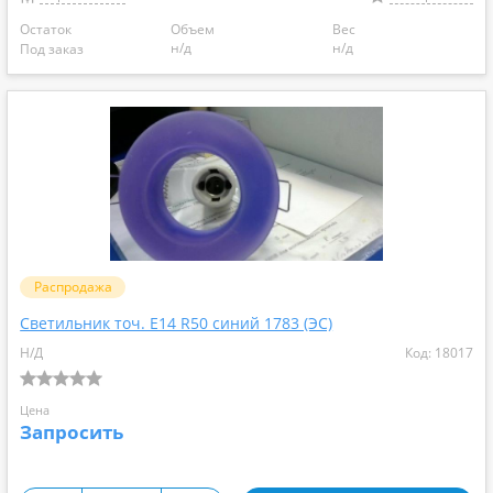
Остаток
Объем
Вес
н/д
н/д
Под заказ
Распродажа
Светильник точ. Е14 R50 синий 1783 (ЭС)
Н/Д
Код: 18017
Цена
Запросить