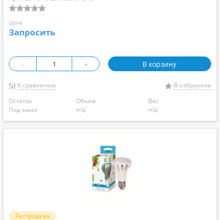
Цена
Запросить
-
+
В корзину
К сравнению
В избранное
Остаток
Объем
Вес
н/д
н/д
Под заказ
Распродажа