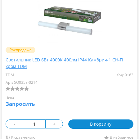
Распродажа
Светильник LED 6Вт 4000К 400лм IP44 Камбрия-1 CH-П
хром TDM
TDM
Код: 9163
Арт: SQ0358-0214
Цена
Запросить
-
+
В корзину
К сравнению
В избранное