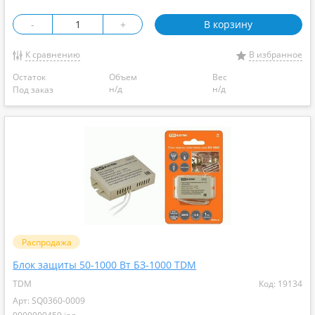
-
+
В корзину
К сравнению
В избранное
Остаток
Объем
Вес
н/д
н/д
Под заказ
Распродажа
Блок защиты 50-1000 Вт БЗ-1000 TDM
TDM
Код: 19134
Арт: SQ0360-0009