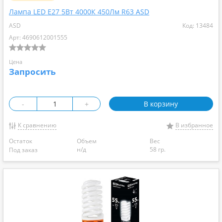
Лампа LED Е27 5Вт 4000К 450Лм R63 ASD
ASD
Код: 13484
Арт: 4690612001555
Цена
Запросить
-
+
В корзину
К сравнению
В избранное
Остаток
Объем
Вес
н/д
58 гр.
Под заказ