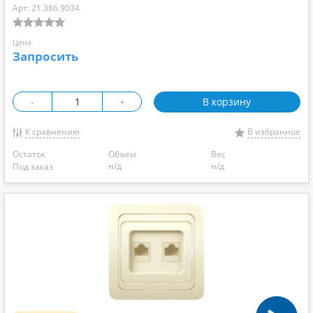
Арт: 21.386.9034
Цена
Запросить
-
+
В корзину
К сравнению
В избранное
Остаток
Объем
Вес
н/д
н/д
Под заказ