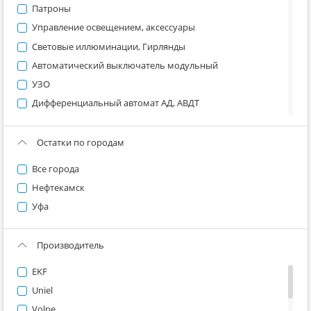
Патроны
Управление освещением, аксессуары
Световые иллюминации, Гирлянды
Автоматический выключатель модульный
УЗО
Дифференциальный автомат АД, АВДТ
Пускатели, контакторы модульные
Выкл нагрузки ВН, держатель ДПВ
Остатки по городам
Лампы и кнопки модульной серии
Все города
Прочее модульное оборудование
Нефтекамск
Автоматический выключатель силовой
Уфа
Силовые разъемы
Рубильник, ВР, РЕ, РПС, ПЦ, ПВР, РПБ
Производитель
Контактор, Пускатель
EKF
Кнопка, Пост кнопочный, Переключатель, ВК,
Светосигнальная арматура
Uniel
Трансформаторы силовые, сетевые
Volpe