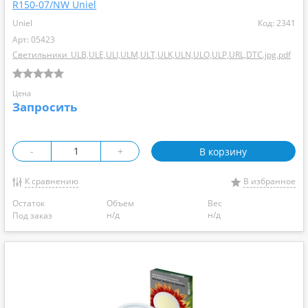
R150-07/NW Uniel
Uniel
Код: 2341
Арт: 05423
Светильники_ULB,ULE,ULI,ULM,ULT,ULK,ULN,ULO,ULP,URL,DTC.jpg.pdf
Цена
Запросить
-
+
В корзину
К сравнению
В избранное
Остаток
Объем
Вес
н/д
н/д
Под заказ