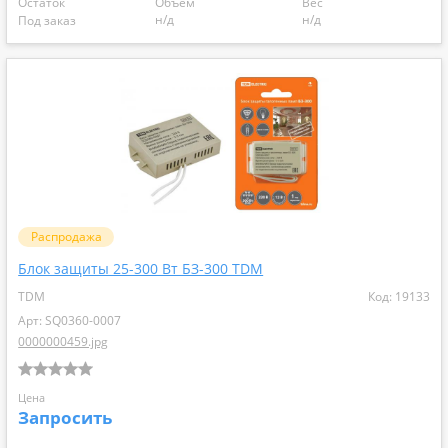
Остаток
Объем
Вес
н/д
н/д
Под заказ
Распродажа
Блок защиты 25-300 Вт БЗ-300 TDM
TDM
Код: 19133
Арт: SQ0360-0007
0000000459.jpg
Цена
Запросить