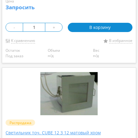
Цена
Запросить
-
+
В корзину
К сравнению
В избранное
Остаток
Объем
Вес
н/д
н/д
Под заказ
Распродажа
Светильник точ. CUBE 12 3 12 матовый хром