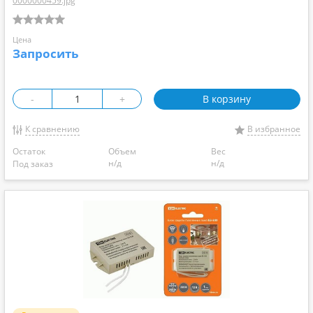
0000000459.jpg
Цена
Запросить
-
+
В корзину
К сравнению
В избранное
Остаток
Объем
Вес
н/д
н/д
Под заказ