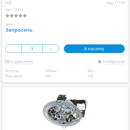
Н/Д
Код: 11723
Арт: 12312
Цена
Запросить
-
+
В корзину
К сравнению
В избранное
Остаток
Объем
Вес
н/д
н/д
Под заказ