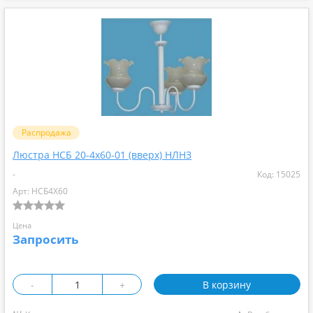
Распродажа
Люстра НСБ 20-4х60-01 (вверх) НЛНЗ
-
Код: 15025
Арт: НСБ4Х60
Цена
Запросить
-
+
В корзину