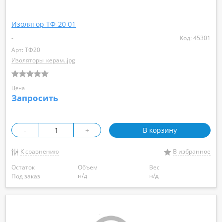
Изолятор ТФ-20 01
-
Код: 45301
Арт: ТФ20
Изоляторы_керам..jpg
Цена
Запросить
-
+
В корзину
К сравнению
В избранное
Остаток
Объем
Вес
н/д
н/д
Под заказ