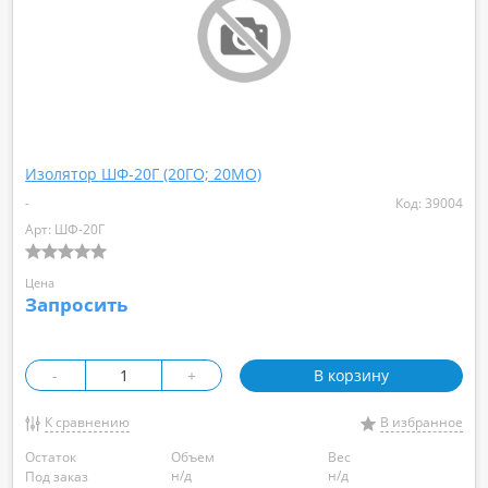
Изолятор ШФ-20Г (20ГО; 20МО)
-
Код: 39004
Арт: ШФ-20Г
Цена
Запросить
-
+
В корзину
К сравнению
В избранное
Остаток
Объем
Вес
н/д
н/д
Под заказ