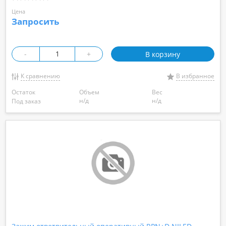
Цена
Запросить
-
+
В корзину
К сравнению
В избранное
Остаток
Объем
Вес
н/д
н/д
Под заказ