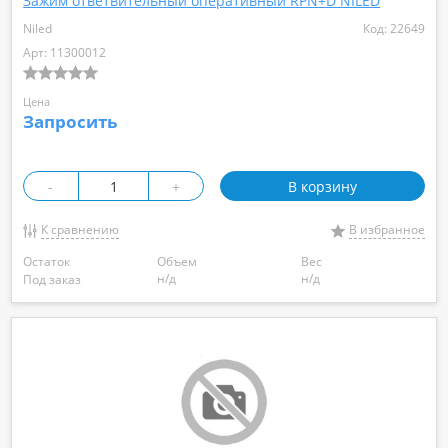
Зажим ответвительный оперативный RPN+D NILED
Niled
Код: 22649
Арт: 11300012
Цена
Запросить
-
+
В корзину
К сравнению
В избранное
Остаток
Объем
Вес
н/д
н/д
Под заказ