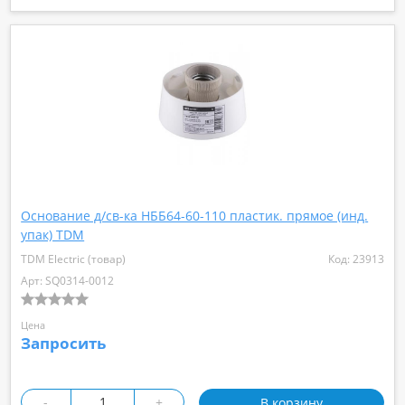
Основание д/св-ка НББ64-60-110 пластик. прямое (инд.
упак) TDM
TDM Electric (товар)
Код: 23913
Арт: SQ0314-0012
Цена
Запросить
-
+
В корзину