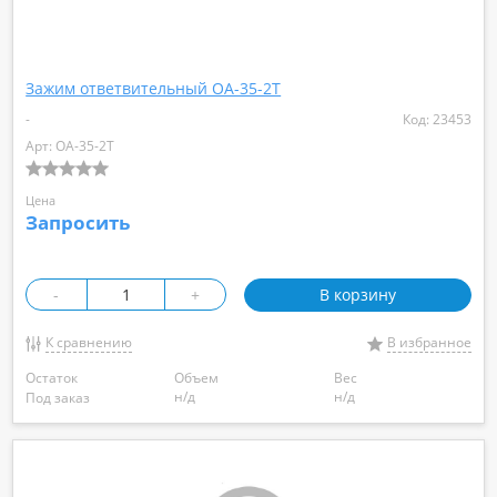
Зажим ответвительный ОА-35-2Т
-
Код: 23453
Арт: ОА-35-2Т
Цена
Запросить
-
+
В корзину
К сравнению
В избранное
Остаток
Объем
Вес
н/д
н/д
Под заказ