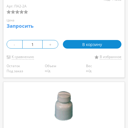
Арт: ПА2-2А
Цена
Запросить
-
+
В корзину
К сравнению
В избранное
Остаток
Объем
Вес
н/д
н/д
Под заказ