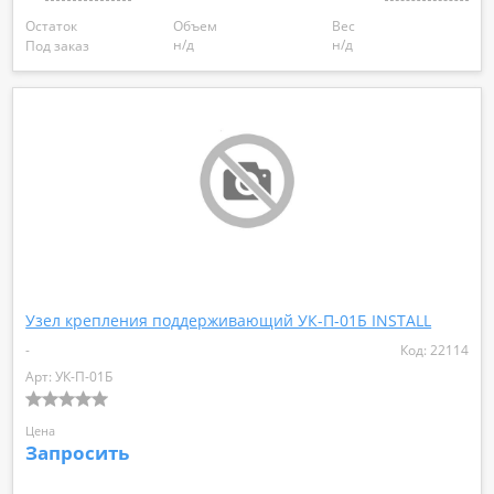
Остаток
Объем
Вес
н/д
н/д
Под заказ
Узел крепления поддерживающий УК-П-01Б INSTALL
-
Код: 22114
Арт: УК-П-01Б
Цена
Запросить