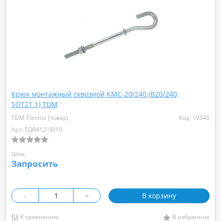
Крюк монтажный сквозной КМС-20/240 (В20/240,
SOT21.1) TDM
TDM Electric (товар)
Код: 19340
Арт: SQ0412-0019
Цена
Запросить
-
+
В корзину
К сравнению
В избранное