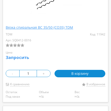
Вязка спиральная BC 35/50 (CO35) TDM
TDM
Код: 11942
Арт: SQ0412-0016
Цена
Запросить
-
+
В корзину
К сравнению
В избранное
Остаток
Объем
Вес
н/д
н/д
Под заказ