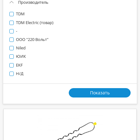
Производитель
TDM
TDM Electric (товар)
-
ООО "220 Вольт"
Niled
ЮИК
EKF
Н/Д
Показать