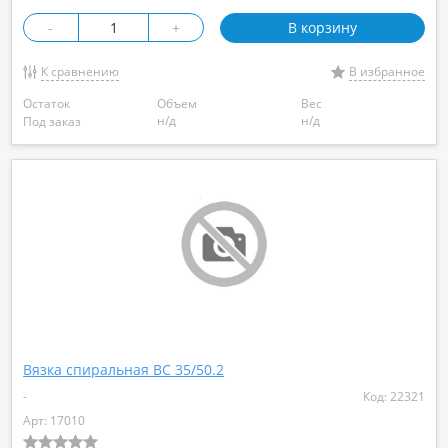
-
+
В корзину
К сравнению
В избранное
Остаток
Объем
Вес
н/д
н/д
Под заказ
Вязка спиральная BC 35/50.2
-
Код: 22321
Арт: 17010