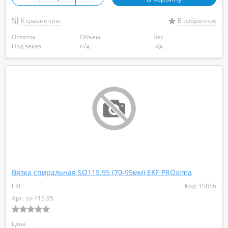
К сравнению
В избранное
Остаток
Объем
Вес
н/д
н/д
Под заказ
Вязка спиральная SO115.95 (70-95мм) EKF PROxima
EKF
Код: 15856
Арт: so-115.95
Цена