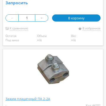
Запросить
-
+
В корзину
К сравнению
В избранное
Остаток
Объем
Вес
н/д
н/д
Под заказ
Зажим плашечный ПА 2-2А
-
Код: 44202