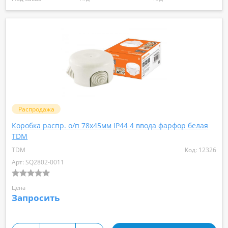
Распродажа
Коробка распр. о/п 78х45мм IP44 4 ввода фарфор белая
TDM
TDM
Код: 12326
Арт: SQ2802-0011
Цена
Запросить