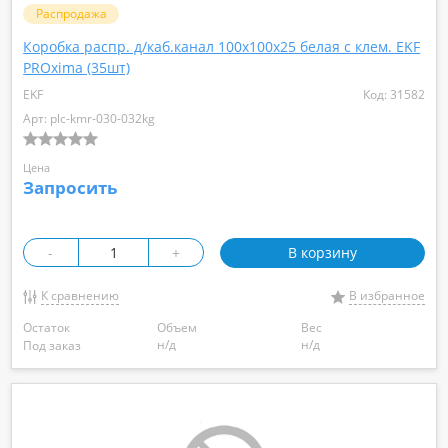
Распродажа
Коробка распр. д/каб.канал 100х100х25 белая с клем. EKF
PROxima (35шт)
EKF
Код: 31582
Арт: plc-kmr-030-032kg
Цена
Запросить
-
+
В корзину
К сравнению
В избранное
Остаток
Объем
Вес
н/д
н/д
Под заказ