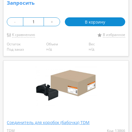
Запросить
-
+
В корзину
К сравнению
В избранное
Остаток
Объем
Вес
н/д
н/д
Под заказ
Соединитель для коробок (бабочка) TDM
TDM
Код: 13866