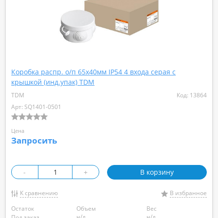
Коробка распр. о/п 65х40мм IP54 4 входа серая с
крышкой (инд.упак) TDM
TDM
Код: 13864
Арт: SQ1401-0501
Цена
Запросить
-
+
В корзину
К сравнению
В избранное
Остаток
Объем
Вес
н/д
н/д
Под заказ