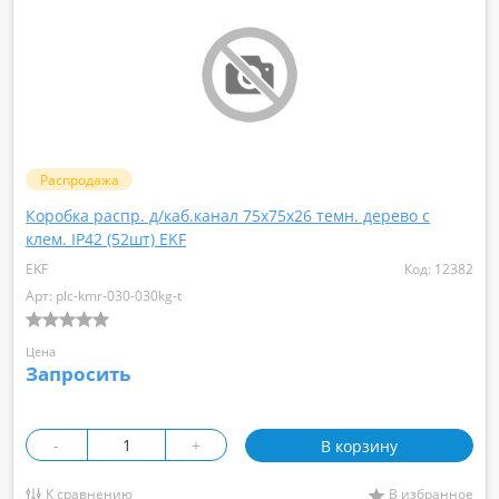
Rexant
IEK
Н/Д
Распродажа
Коробка распр. д/каб.канал 75х75х26 темн. дерево с
клем. IP42 (52шт) EKF
EKF
Код: 12382
Арт: plc-kmr-030-030kg-t
Цена
Запросить
-
+
В корзину
К сравнению
В избранное