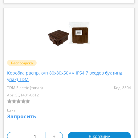
Распродажа
Коробка распр. о/п 80х80х50мм IP54 7 входов бук (инд.
упак) TDM
TDM Electric (товар)
Код: 8304
Арт: SQ1401-0612
Цена
Запросить
-
+
В корзину