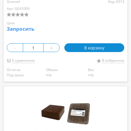
Greenel
Код: 8313
Арт: GE41009
Цена
Запросить
-
+
В корзину
К сравнению
В избранное
Остаток
Объем
Вес
н/д
н/д
Под заказ