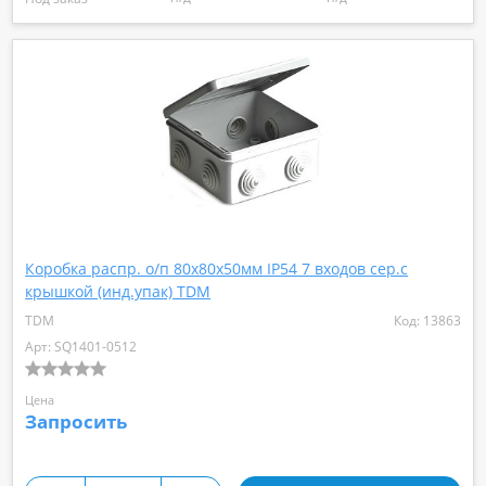
Коробка распр. о/п 80х80х50мм IP54 7 входов сер.с
крышкой (инд.упак) TDM
TDM
Код: 13863
Арт: SQ1401-0512
Цена
Запросить