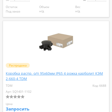
Остаток
Объем
Вес
н/д
н/д
Под заказ
Распродажа
Коробка распр. о/п 95х60мм IP65 4 рожка карболит КЭМ
2-660-4 TDM
TDM
Код: 6688
Арт: SQ1401-1102
Цена
Запросить