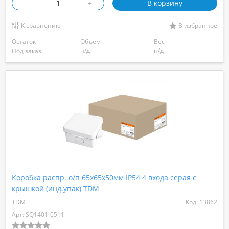
-
+
В корзину
К сравнению
В избранное
Остаток
Объем
Вес
н/д
н/д
Под заказ
Коробка распр. о/п 65х65х50мм IP54 4 входа серая с
крышкой (инд.упак) TDM
TDM
Код: 13862
Арт: SQ1401-0511