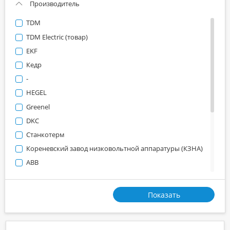
Производитель
TDM
TDM Electric (товар)
EKF
Кедр
-
HEGEL
Greenel
DKC
Станкотерм
Кореневский завод низковольтной аппаратуры (КЗНА)
ABB
УралПак
Росдюбель
Показать
Schnieder Electric
ООО "220 Вольт"