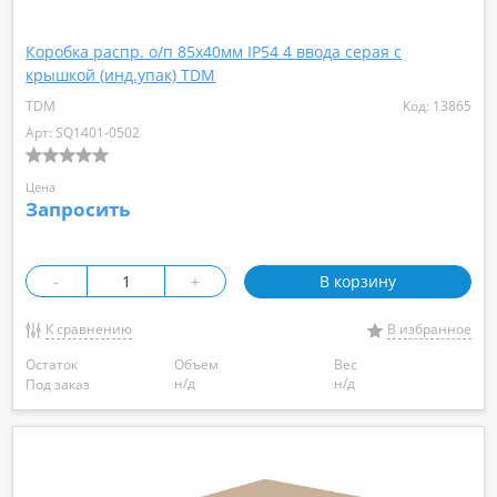
Коробка распр. о/п 85х40мм IP54 4 ввода серая с
крышкой (инд.упак) TDM
TDM
Код: 13865
Арт: SQ1401-0502
Цена
Запросить
-
+
В корзину
К сравнению
В избранное
Остаток
Объем
Вес
н/д
н/д
Под заказ