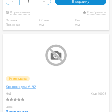
-
+
В корзину
К сравнению
В избранное
Остаток
Объем
Вес
н/д
н/д
Под заказ
Распродажа
Крышка для У192
Н/Д
Код: 40098
Цена
Запросить