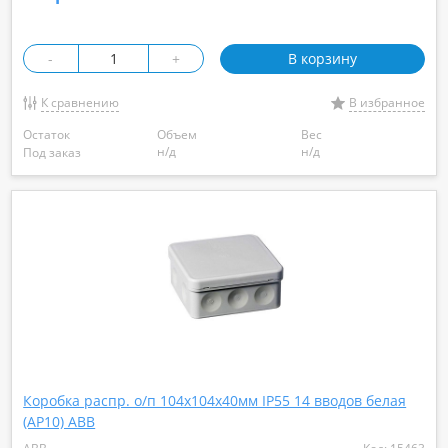
-
+
В корзину
К сравнению
В избранное
Остаток
Объем
Вес
н/д
н/д
Под заказ
Коробка распр. о/п 104х104х40мм IP55 14 вводов белая
(AP10) ABB