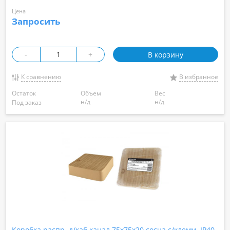
Цена
Запросить
-
+
В корзину
К сравнению
В избранное
Остаток
Объем
Вес
н/д
н/д
Под заказ
Коробка распр. д/каб.канал 75х75х20 сосна с/клемм. IP40