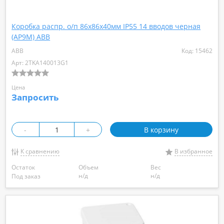
Коробка распр. о/п 86х86x40мм IP55 14 вводов черная
(AP9М) ABB
ABB
Код: 15462
Арт: 2TKA140013G1
Цена
Запросить
-
+
В корзину
К сравнению
В избранное
Остаток
Объем
Вес
н/д
н/д
Под заказ