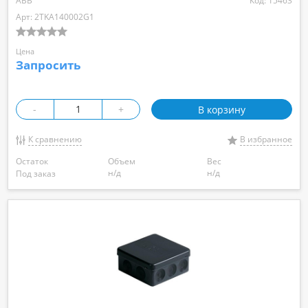
ABB
Код: 15463
Арт: 2TKA140002G1
Цена
Запросить
-
+
В корзину
К сравнению
В избранное
Остаток
Объем
Вес
н/д
н/д
Под заказ