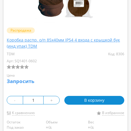
Распродажа
Коробка распр. о/п 85х40мм IP54 4 входа с крышкой бук
(инд.упак) TDM
TDM
Код: 8306
Арт: SQ1401-0602
Цена
Запросить
-
+
В корзину
К сравнению
В избранное
Остаток
Объем
Вес
н/д
н/д
Под заказ