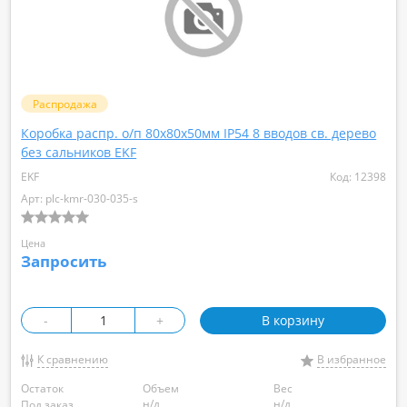
Распродажа
Коробка распр. о/п 80х80х50мм IP54 8 вводов св. дерево
без сальников EKF
EKF
Код: 12398
Арт: plc-kmr-030-035-s
Цена
Запросить
-
+
В корзину
К сравнению
В избранное
Остаток
Объем
Вес
н/д
н/д
Под заказ