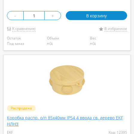
-
+
В корзину
К сравнению
В избранное
Остаток
Объем
Вес
н/д
н/д
Под заказ
Распродажа
Коробка распр. о/п 85х40мм IP54 4 ввода св. дерево EKF
НЛНЗ
EKF
Код: 12395