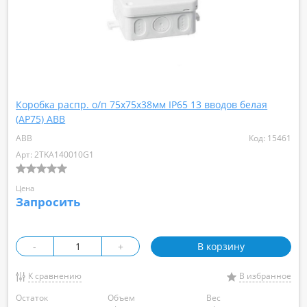
Коробка распр. о/п 75х75х38мм IP65 13 вводов белая
(AP75) ABB
ABB
Код: 15461
Арт: 2TKA140010G1
Цена
Запросить
-
+
В корзину
К сравнению
В избранное
Остаток
Объем
Вес