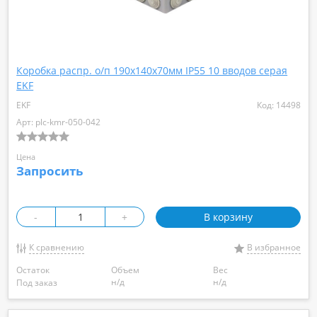
Коробка распр. о/п 190х140х70мм IP55 10 вводов серая
EKF
EKF
Код: 14498
Арт: plc-kmr-050-042
Цена
Запросить
-
+
В корзину
К сравнению
В избранное
Остаток
Объем
Вес
н/д
н/д
Под заказ