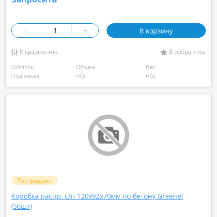
-
+
В корзину
К сравнению
В избранное
Остаток
Объем
Вес
н/д
н/д
Под заказ
Распродажа
Коробка распр. с/п 120х92х70мм по бетону Greenel
(56шт)