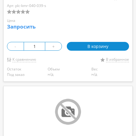
Арт: plc-kmr-040-039-s
Цена
Запросить
-
+
В корзину
К сравнению
В избранное
Остаток
Объем
Вес
н/д
н/д
Под заказ