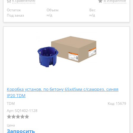
К сравнению
В избранное
Остаток
Объем
Вес
н/д
н/д
Под заказ
Коробка установ. по бетону 65х45мм с/саморез. синяя
IP20 TDM
TDM
Код: 15679
Арт: SQ1402-1128
Цена
Запросить