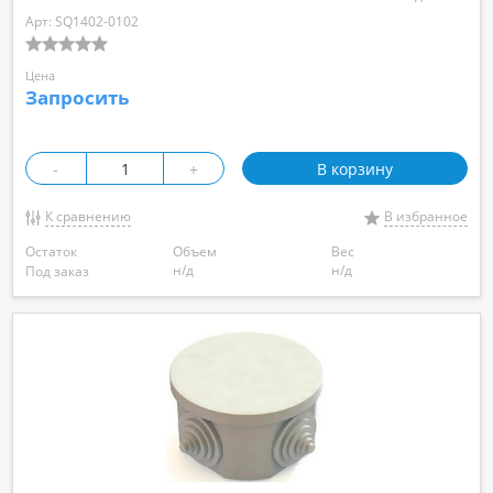
Арт: SQ1402-0102
Цена
Запросить
-
+
В корзину
К сравнению
В избранное
Остаток
Объем
Вес
н/д
н/д
Под заказ