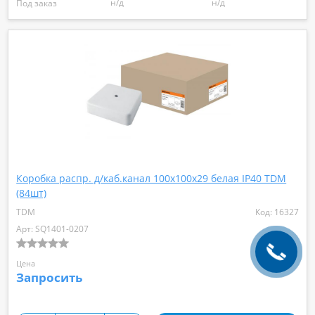
н/д
н/д
Под заказ
Коробка распр. д/каб.канал 100х100х29 белая IP40 TDM
(84шт)
TDM
Код: 16327
Арт: SQ1401-0207
Цена
Запросить