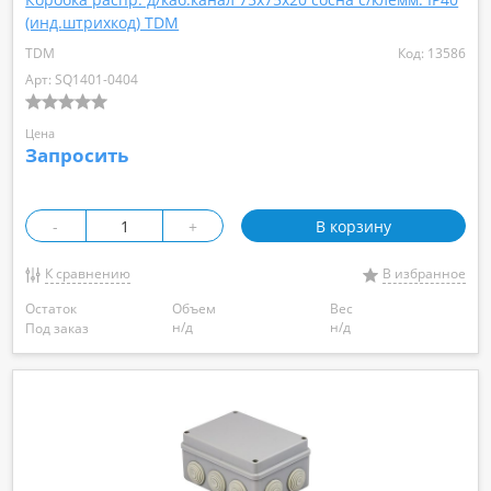
(инд.штрихкод) TDM
TDM
Код: 13586
Арт: SQ1401-0404
Цена
Запросить
-
+
В корзину
К сравнению
В избранное
Остаток
Объем
Вес
н/д
н/д
Под заказ