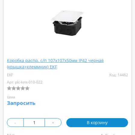
Коробка распр. с/п 107х107х50мм IP42 черная
(крышка+клеммник) EKF
EKF
Код: 14462
Арт: plc-kmt-010-022
Цена
Запросить
-
+
В корзину