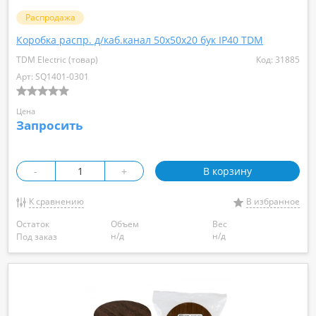
Распродажа
Коробка распр. д/каб.канал 50х50х20 бук IP40 TDM
TDM Electric (товар)
Код: 31885
Арт: SQ1401-0301
Цена
Запросить
-
+
В корзину
К сравнению
В избранное
Остаток
Объем
Вес
н/д
н/д
Под заказ