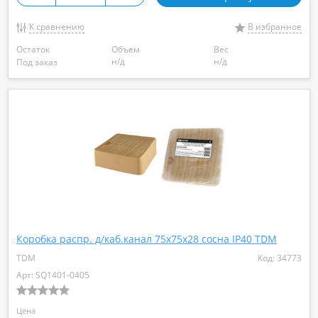
К сравнению
В избранное
Остаток
Объем
Вес
н/д
н/д
Под заказ
Коробка распр. д/каб.канал 75х75х28 сосна IP40 TDM
TDM
Код: 34773
Арт: SQ1401-0405
Цена