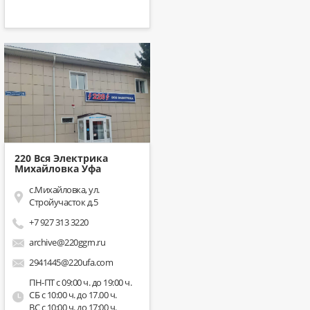
220 Вся Электрика
Михайловка Уфа
с.Михайловка, ул.
Стройучасток д.5
+7 927 313 3220
archive@220ggrn.ru
2941445@220ufa.com
ПН-ПТ с 09:00 ч. до 19:00 ч.
СБ с 10:00 ч. до 17.00 ч.
ВС с 10:00 ч. до 17:00 ч.