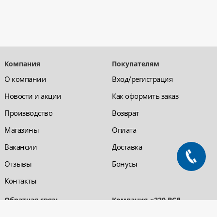
Компания
Покупателям
О компании
Вход/регистрация
Новости и акции
Как оформить заказ
Производство
Возврат
Магазины
Оплата
Вакансии
Доставка
Отзывы
Бонусы
Контакты
Обратная связь
Компания «220 ВСЯ
ЭЛЕКТРИКА - интернет-
магазин
Заказать звонок