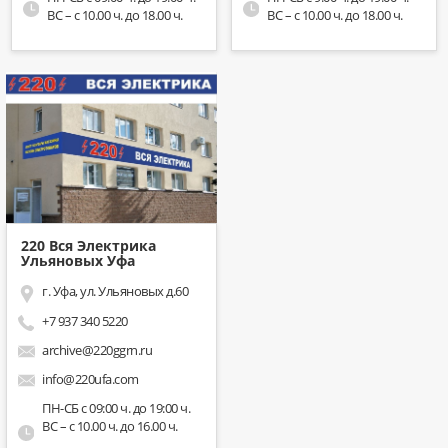
ВС – с 10.00 ч. до 18.00 ч.
ВС – с 10.00 ч. до 18.00 ч.
220 Вся Электрика
Ульяновых Уфа
г. Уфа, ул. Ульяновых д.60
+7 937 340 5220
archive@220ggrn.ru
info@220ufa.com
ПН-СБ с 09:00 ч. до 19:00 ч.
ВС – с 10.00 ч. до 16.00 ч.