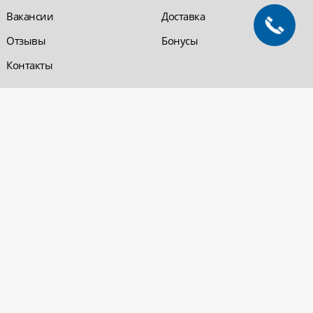
Вакансии
Доставка
Отзывы
Бонусы
Контакты
Обратная связь
Компания «220 ВСЯ
ЭЛЕКТРИКА - интернет-
магазин
Заказать звонок
электрооборудования»
Обратная связь
Компания "220 ВСЯ
ЭЛЕКТРИКА" работает на
Политика
рынке электротехники с 2001
конфиденциальности
года. На сегодняшний день
Вопросы и ответы
сеть розничных магазинов и
оптовые базы представлены
в Уфе и в Нефтекамске.
Электрощитовое и
высоковольтное
оборудование