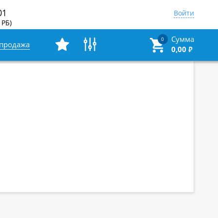
01
Войти
 РБ)
Сумма
0
спродажа
0,00
₽