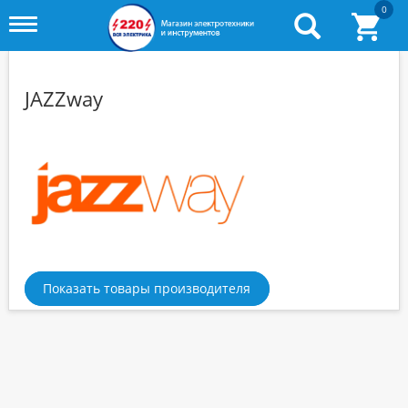
0
Toggle
menu
JAZZway
Показать товары производителя