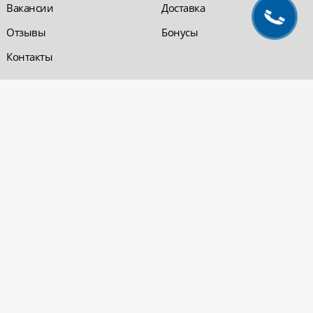
Вакансии
Доставка
Отзывы
Бонусы
Контакты
Обратная связь
Компания «220 ВСЯ
ЭЛЕКТРИКА - интернет-
магазин
Заказать звонок
электрооборудования»
Обратная связь
Компания "220 ВСЯ
ЭЛЕКТРИКА" работает на
Политика
рынке электротехники с 2001
конфиденциальности
года. На сегодняшний день
Вопросы и ответы
сеть розничных магазинов и
оптовые базы представлены
в Уфе и в Нефтекамске.
Электрощитовое и
высоковольтное
оборудование