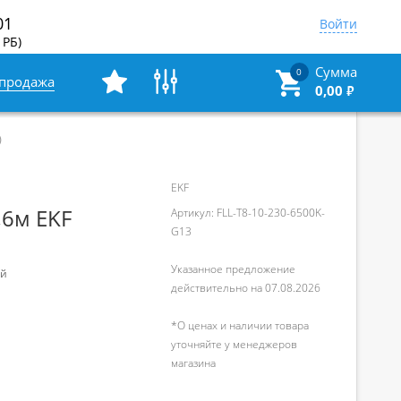
01
Войти
 РБ)
Сумма
0
спродажа
0,00
₽
)
EKF
,6м EKF
Артикул: FLL-T8-10-230-6500K-
G13
Указанное предложение
ей
действительно на 07.08.2026
*О ценах и наличии товара
уточняйте у менеджеров
магазина