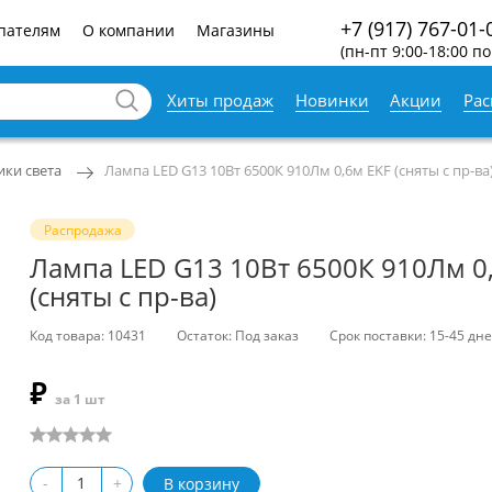
+7 (917) 767-01-
пателям
О компании
Магазины
(пн-пт 9:00-18:00 по
Хиты продаж
Новинки
Акции
Ра
ки света
Лампа LED G13 10Вт 6500К 910Лм 0,6м EKF (сняты с пр-ва
Распродажа
Лампа LED G13 10Вт 6500К 910Лм 0
(сняты с пр-ва)
Код товара: 10431
Остаток: Под заказ
Срок поставки: 15-45 дн
₽
за 1 шт
-
+
В корзину