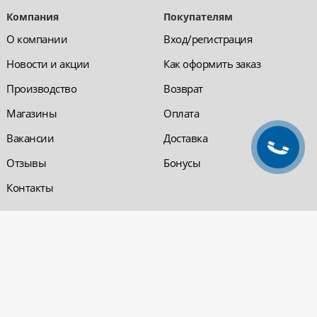
Компания
Покупателям
О компании
Вход/регистрация
Новости и акции
Как оформить заказ
Производство
Возврат
Магазины
Оплата
Вакансии
Доставка
Отзывы
Бонусы
Контакты
Обратная связь
Компания «220 ВСЯ
ЭЛЕКТРИКА - интернет-
магазин
Заказать звонок
электрооборудования»
Обратная связь
Компания "220 ВСЯ
ЭЛЕКТРИКА" работает на
Политика
рынке электротехники с 2001
конфиденциальности
года. На сегодняшний день