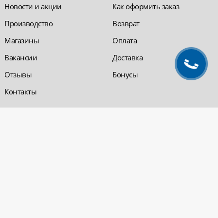
Новости и акции
Как оформить заказ
Производство
Возврат
Магазины
Оплата
Вакансии
Доставка
Отзывы
Бонусы
Контакты
Обратная связь
Компания «220 ВСЯ
ЭЛЕКТРИКА - интернет-
магазин
Заказать звонок
электрооборудования»
Обратная связь
Компания "220 ВСЯ
ЭЛЕКТРИКА" работает на
Политика
рынке электротехники с 2001
конфиденциальности
года. На сегодняшний день
Вопросы и ответы
сеть розничных магазинов и
оптовые базы представлены
в Уфе и в Нефтекамске.