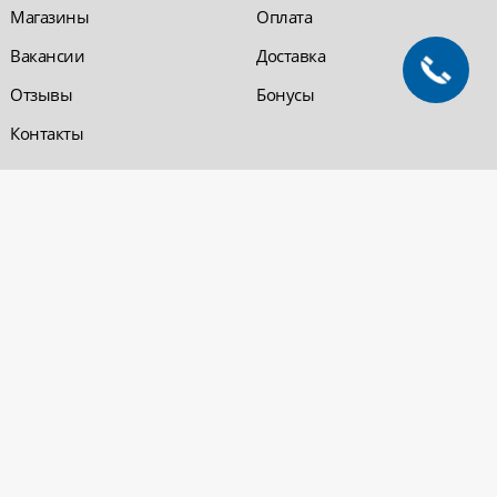
Магазины
Оплата
Вакансии
Доставка
Отзывы
Бонусы
Контакты
Обратная связь
Компания «220 ВСЯ
ЭЛЕКТРИКА - интернет-
магазин
Заказать звонок
электрооборудования»
Обратная связь
Компания "220 ВСЯ
ЭЛЕКТРИКА" работает на
Политика
рынке электротехники с 2001
конфиденциальности
года. На сегодняшний день
Вопросы и ответы
сеть розничных магазинов и
оптовые базы представлены
в Уфе и в Нефтекамске.
Электрощитовое и
высоковольтное
оборудование