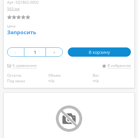
Арт: SQ1802-0002
563.jpg
Цена
Запросить
-
+
В корзину
К сравнению
В избранное
Остаток
Объем
Вес
н/д
н/д
Под заказ