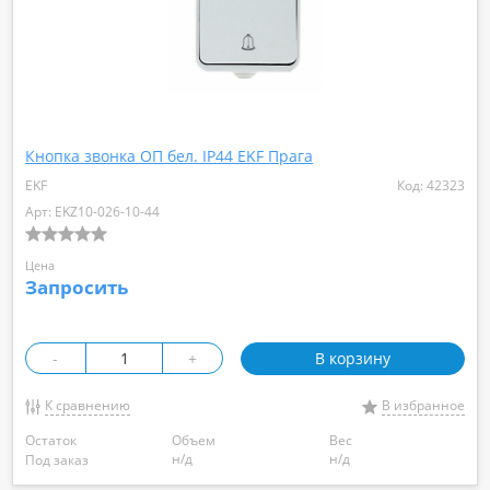
Кнопка звонка ОП бел. IP44 EKF Прага
EKF
Код: 42323
Арт: EKZ10-026-10-44
Цена
Запросить
-
+
В корзину
К сравнению
В избранное
Остаток
Объем
Вес
н/д
н/д
Под заказ