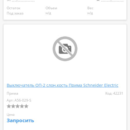
Остаток
Объем
Вес
н/д
н/д
Под заказ
Выключатель ОП-2 слон.кость Прима Schneider Electric
Прима
Код: 42231
Арт: A56-029-S
Цена
Запросить