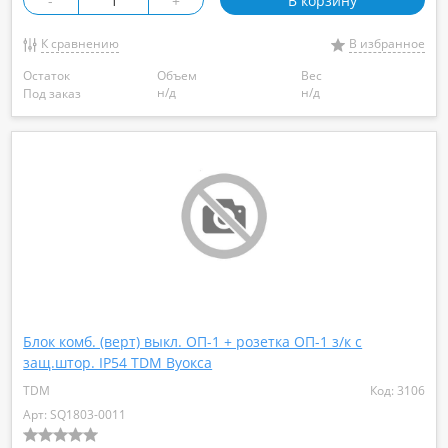
-
+
В корзину
К сравнению
В избранное
Остаток
Объем
Вес
н/д
н/д
Под заказ
Блок комб. (верт) выкл. ОП-1 + розетка ОП-1 з/к с
защ.штор. IP54 TDM Вуокса
TDM
Код: 3106
Арт: SQ1803-0011