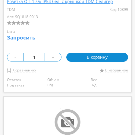
Розетка ОП-1 з/к IP54 бел. с крышкой TDM Селигер
TDM
Код: 10899
Арт: SQ1818-0013
Цена
Запросить
-
+
В корзину
К сравнению
В избранное
Остаток
Объем
Вес
н/д
н/д
Под заказ