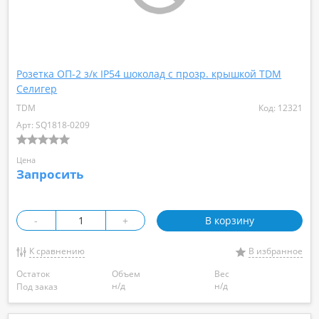
Розетка ОП-2 з/к IP54 шоколад с прозр. крышкой TDM
Селигер
TDM
Код: 12321
Арт: SQ1818-0209
Цена
Запросить
-
+
В корзину
К сравнению
В избранное
Остаток
Объем
Вес
н/д
н/д
Под заказ