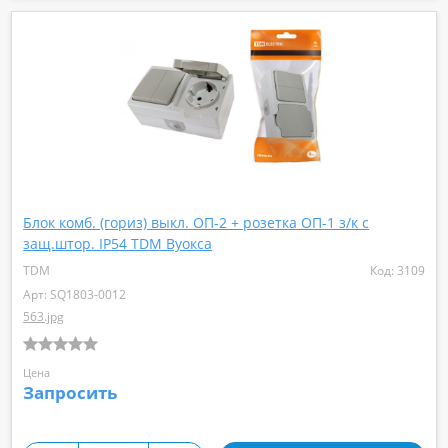
Блок комб. (гориз) выкл. ОП-2 + розетка ОП-1 з/к с
защ.штор. IP54 TDM Вуокса
TDM
Код: 3109
Арт: SQ1803-0012
563.jpg
Цена
Запросить