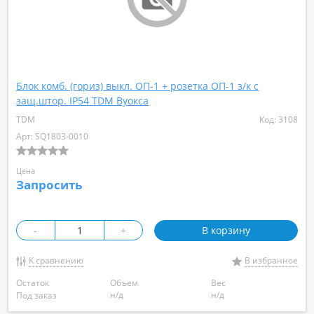
Блок комб. (гориз) выкл. ОП-1 + розетка ОП-1 з/к с
защ.штор. IP54 TDM Вуокса
TDM
Код: 3108
Арт: SQ1803-0010
Цена
Запросить
-
+
В корзину
К сравнению
В избранное
Остаток
Объем
Вес
н/д
н/д
Под заказ