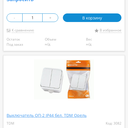
-
+
В корзину
К сравнению
В избранное
Остаток
Объем
Вес
н/д
н/д
Под заказ
Выключатель ОП-2 IP44 бел. TDM Орель
TDM
Код: 3082