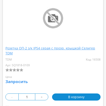
Розетка ОП-2 з/к IP54 серая с прозр. крышкой Селигер
TDM
TDM
Код: 16508
Арт: SQ1818-0109
Цена
Запросить
-
+
В корзину