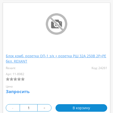
Блок комб. розетка ОП-1 з/к + розетка РШ 32А 250В 2Р+РЕ
бел. REXANT
Rexant
Код: 24261
Арт: 11-8982
Цена
Запросить
-
+
В корзину