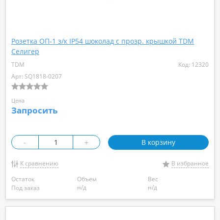
Розетка ОП-1 з/к IP54 шоколад с прозр. крышкой TDM
Селигер
TDM
Код: 12320
Арт: SQ1818-0207
Цена
Запросить
-
+
В корзину
К сравнению
В избранное
Остаток
Объем
Вес
н/д
н/д
Под заказ