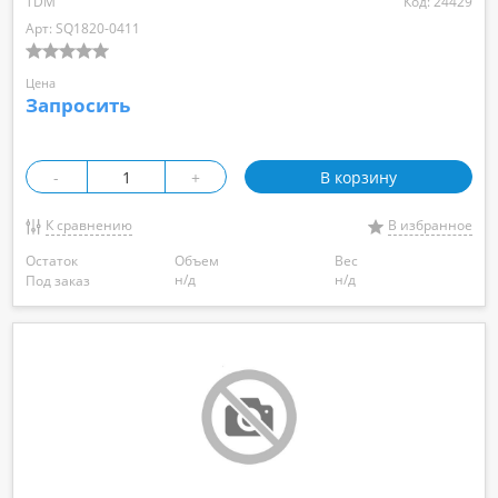
TDM
Код: 24429
Арт: SQ1820-0411
Цена
Запросить
-
+
В корзину
К сравнению
В избранное
Остаток
Объем
Вес
н/д
н/д
Под заказ