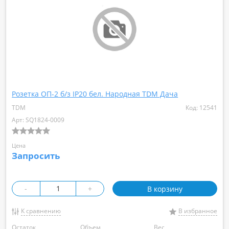
Розетка ОП-2 б/з IP20 бел. Народная TDM Дача
TDM
Код: 12541
Арт: SQ1824-0009
Цена
Запросить
-
+
В корзину
К сравнению
В избранное
Остаток
Объем
Вес