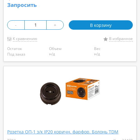
Запросить
-
+
В корзину
К сравнению
В избранное
Остаток
Объем
Вес
н/д
н/д
Под заказ
Розетка ОП-1 з/к IP20 коричн. фарфор. Болонь TDM