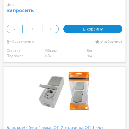
Цена
Запросить
-
+
В корзину
К сравнению
В избранное
Остаток
Объем
Вес
н/д
н/д
Под заказ
Блок комб. (верт) выкл. ОП-2 + розетка ОП-1 з/к с