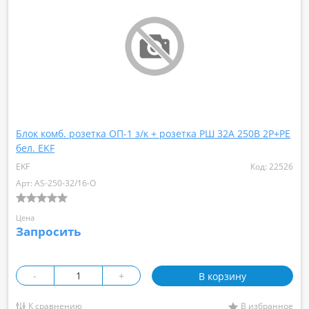
Schnieder Electric
EL-BI Alsu
Hit
Systeme Electric
IEK
Н/Д
Блок комб. розетка ОП-1 з/к + розетка РШ 32А 250В 2Р+РЕ
бел. EKF
EKF
Код: 22526
Арт: AS-250-32/16-O
Цена
Запросить
-
+
В корзину
К сравнению
В избранное