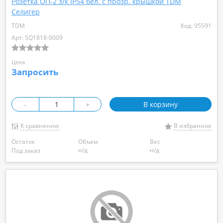
Розетка ОП-2 з/к IP54 бел. с прозр. крышкой TDM
Селигер
TDM
Код: 95591
Арт: SQ1818-0009
Цена
Запросить
-
+
В корзину
К сравнению
В избранное
Остаток
Объем
Вес
н/д
н/д
Под заказ