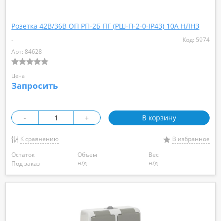
Розетка 42В/36В ОП РП-2Б ПГ (РШ-П-2-0-IP43) 10А НЛНЗ
-
Код: 5974
Арт: 84628
Цена
Запросить
-
+
В корзину
К сравнению
В избранное
Остаток
Объем
Вес
н/д
н/д
Под заказ