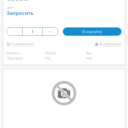
Цена
Запросить
-
+
В корзину
К сравнению
В избранное
Остаток
Объем
Вес
н/д
н/д
Под заказ