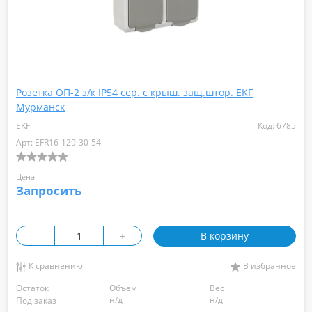
Розетка ОП-2 з/к IP54 сер. с крыш. защ.штор. EKF
Мурманск
EKF
Код: 6785
Арт: EFR16-129-30-54
Цена
Запросить
-
+
В корзину
К сравнению
В избранное
Остаток
Объем
Вес
н/д
н/д
Под заказ