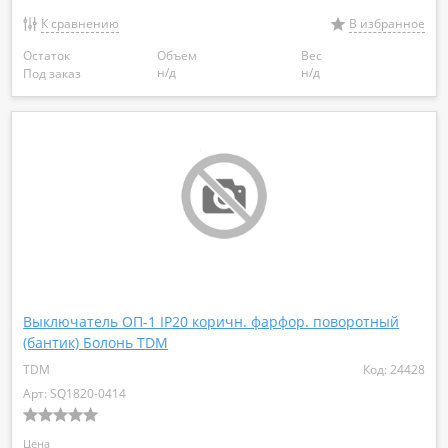
К сравнению
В избранное
Остаток
Объем
Вес
н/д
н/д
Под заказ
Выключатель ОП-1 IP20 коричн. фарфор. поворотный
(бантик) Болонь TDM
TDM
Код: 24428
Арт: SQ1820-0414
Цена