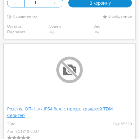
-
+
В корзину
К сравнению
В избранное
Остаток
Объем
Вес
н/д
н/д
Под заказ
Розетка ОП-1 з/к IP54 бел. с прозр. крышкой TDM
Селигер
TDM
Код: 95589
Арт: SQ1818-0007