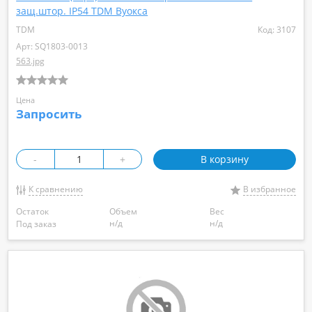
защ.штор. IP54 TDM Вуокса
TDM
Код: 3107
Арт: SQ1803-0013
563.jpg
Цена
Запросить
-
+
В корзину
К сравнению
В избранное
Остаток
Объем
Вес
н/д
н/д
Под заказ