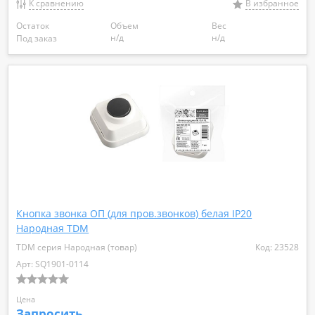
К сравнению
В избранное
Остаток
Объем
Вес
н/д
н/д
Под заказ
Кнопка звонка ОП (для пров.звонков) белая IP20
Народная TDM
TDM серия Народная (товар)
Код: 23528
Арт: SQ1901-0114
Цена
Запросить