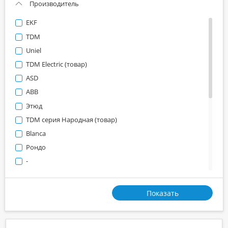
Производитель
EKF
TDM
Uniel
TDM Electric (товар)
ASD
ABB
Этюд
TDM серия Народная (товар)
Blanca
Рондо
-
Прима
Powerman
Показать
Rexant
Greenel