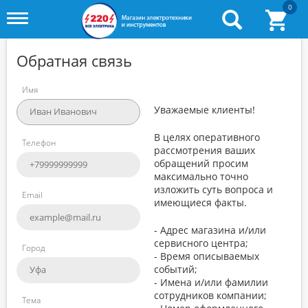
0
Toggle
menu
Обратная связь
Имя
Уважаемые клиенты!
В целях оперативного
Телефон
рассмотрения ваших
обращений просим
максимально точно
изложить суть вопроса и
Email
имеющиеся факты.
- Адрес магазина и/или
сервисного центра;
Город
- Время описываемых
событий;
- Имена и/или фамилии
сотрудников компании;
Тема