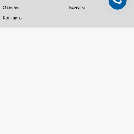
Отзывы
Бонусы
Контакты
Обратная связь
Компания «220 ВСЯ
ЭЛЕКТРИКА - интернет-
магазин
Заказать звонок
электрооборудования»
Обратная связь
Компания "220 ВСЯ
ЭЛЕКТРИКА" работает на
Политика
рынке электротехники с 2001
конфиденциальности
года. На сегодняшний день
Вопросы и ответы
сеть розничных магазинов и
оптовые базы представлены
в Уфе и в Нефтекамске.
Электрощитовое и
высоковольтное
оборудование
© 2026 «220 ВСЯ ЭЛЕКТРИКА - интернет-магазин электрооборудования». Все