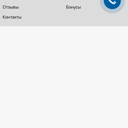
Отзывы
Бонусы
Контакты
Обратная связь
Компания «220 ВСЯ
ЭЛЕКТРИКА - интернет-
магазин
Заказать звонок
электрооборудования»
Обратная связь
Компания "220 ВСЯ
ЭЛЕКТРИКА" работает на
Политика
рынке электротехники с 2001
конфиденциальности
года. На сегодняшний день
Вопросы и ответы
сеть розничных магазинов и
оптовые базы представлены
в Уфе и в Нефтекамске.
Электрощитовое и
высоковольтное
оборудование
© 2026 «220 ВСЯ ЭЛЕКТРИКА - интернет-магазин электрооборудования». Все