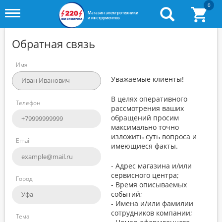
0
Toggle
menu
Обратная связь
Имя
Уважаемые клиенты!
В целях оперативного
Телефон
рассмотрения ваших
обращений просим
максимально точно
изложить суть вопроса и
Email
имеющиеся факты.
- Адрес магазина и/или
сервисного центра;
Город
- Время описываемых
событий;
- Имена и/или фамилии
сотрудников компании;
Тема