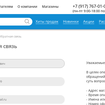
+7 (917) 767-01-
пателям
О компании
Магазины
(пн-пт 9:00-18:00 по
Хиты продаж
Новинки
Акции
Ра
Обратная связь
я связь
Уважаемые
В целях оп
обращений
суть вопро
- Адрес ма
- Время оп
- Имена и/
- Номер оф