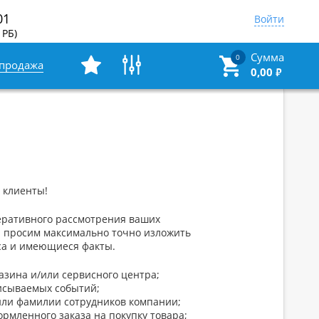
01
Войти
 РБ)
Сумма
0
спродажа
0,00
₽
 клиенты!
еративного рассмотрения ваших
 просим максимально точно изложить
са и имеющиеся факты.
газина и/или сервисного центра;
исываемых событий;
или фамилии сотрудников компании;
ормленного заказа на покупку товара;