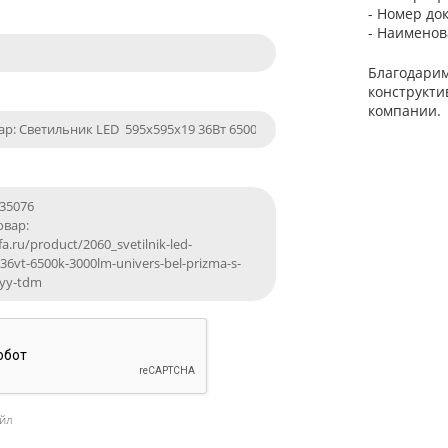
- Номер до
- Наименов
Благодарим
конструкти
компании.
йл