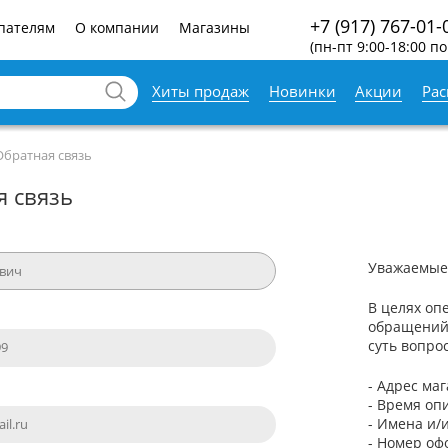
+7 (917) 767-01-
пателям
О компании
Магазины
(пн-пт 9:00-18:00 по
Хиты продаж
Новинки
Акции
Ра
Обратная связь
я связь
Уважаемые
В целях оп
обращений
суть вопро
- Адрес ма
- Время оп
- Имена и/
- Номер оф