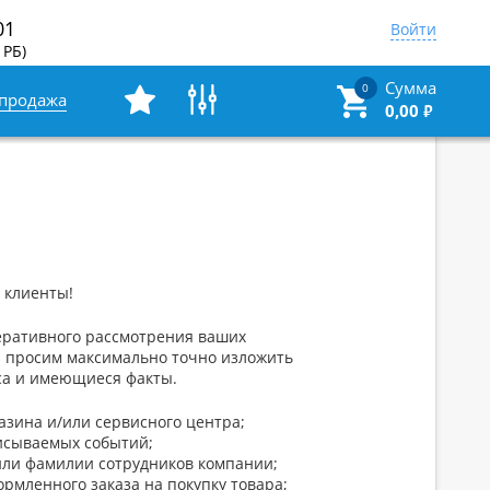
01
Войти
 РБ)
Сумма
0
спродажа
0,00
₽
 клиенты!
еративного рассмотрения ваших
 просим максимально точно изложить
са и имеющиеся факты.
газина и/или сервисного центра;
исываемых событий;
или фамилии сотрудников компании;
ормленного заказа на покупку товара;