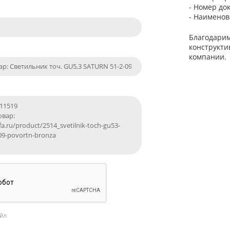
- Номер до
- Наименов
Благодарим
конструкти
компании.
йл