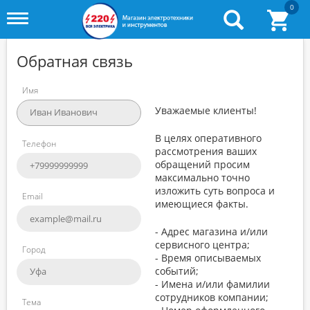
0
Toggle
menu
Обратная связь
Имя
Уважаемые клиенты!
В целях оперативного
Телефон
рассмотрения ваших
обращений просим
максимально точно
изложить суть вопроса и
Email
имеющиеся факты.
- Адрес магазина и/или
сервисного центра;
Город
- Время описываемых
событий;
- Имена и/или фамилии
сотрудников компании;
Тема