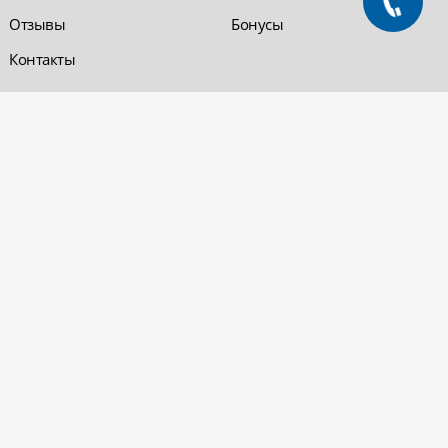
Отзывы
Бонусы
Контакты
Обратная связь
Компания «220 ВСЯ
ЭЛЕКТРИКА - интернет-
магазин
Заказать звонок
электрооборудования»
Обратная связь
Компания "220 ВСЯ
ЭЛЕКТРИКА" работает на
Политика
рынке электротехники с 2001
конфиденциальности
года. На сегодняшний день
Вопросы и ответы
сеть розничных магазинов и
оптовые базы представлены
в Уфе и в Нефтекамске.
Электрощитовое и
высоковольтное
оборудование
© 2026 «220 ВСЯ ЭЛЕКТРИКА - интернет-магазин электрооборудования». Все