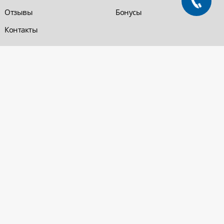
Отзывы
Бонусы
Контакты
Обратная связь
Компания «220 ВСЯ
ЭЛЕКТРИКА - интернет-
магазин
Заказать звонок
электрооборудования»
Обратная связь
Компания "220 ВСЯ
ЭЛЕКТРИКА" работает на
Политика
рынке электротехники с 2001
конфиденциальности
года. На сегодняшний день
Вопросы и ответы
сеть розничных магазинов и
оптовые базы представлены
в Уфе и в Нефтекамске.
Электрощитовое и
высоковольтное
оборудование
© 2026 «220 ВСЯ ЭЛЕКТРИКА - интернет-магазин электрооборудования». Все