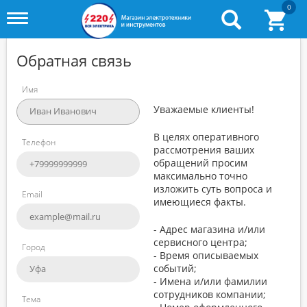
0
Toggle
menu
Обратная связь
Имя
Уважаемые клиенты!
В целях оперативного
Телефон
рассмотрения ваших
обращений просим
максимально точно
изложить суть вопроса и
Email
имеющиеся факты.
- Адрес магазина и/или
сервисного центра;
Город
- Время описываемых
событий;
- Имена и/или фамилии
сотрудников компании;
Тема