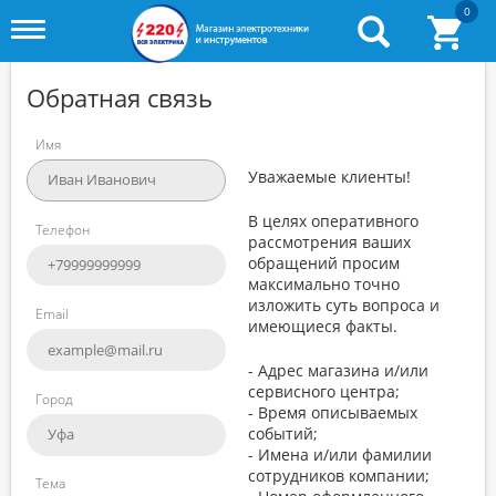
0
Toggle
menu
Обратная связь
Имя
Уважаемые клиенты!
В целях оперативного
Телефон
рассмотрения ваших
обращений просим
максимально точно
изложить суть вопроса и
Email
имеющиеся факты.
- Адрес магазина и/или
сервисного центра;
Город
- Время описываемых
событий;
- Имена и/или фамилии
сотрудников компании;
Тема