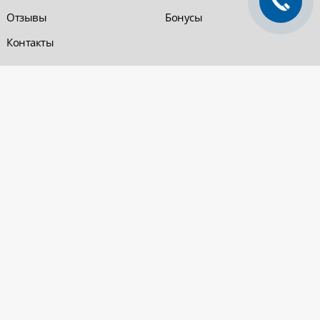
Отзывы
Бонусы
Контакты
Обратная связь
Компания «220 ВСЯ
ЭЛЕКТРИКА - интернет-
магазин
Заказать звонок
электрооборудования»
Обратная связь
Компания "220 ВСЯ
ЭЛЕКТРИКА" работает на
Политика
рынке электротехники с 2001
конфиденциальности
года. На сегодняшний день
Вопросы и ответы
сеть розничных магазинов и
оптовые базы представлены
в Уфе и в Нефтекамске.
Электрощитовое и
высоковольтное
оборудование
© 2026 «220 ВСЯ ЭЛЕКТРИКА - интернет-магазин электрооборудования». Все