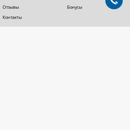
Отзывы
Бонусы
Контакты
Обратная связь
Компания «220 ВСЯ
ЭЛЕКТРИКА - интернет-
магазин
Заказать звонок
электрооборудования»
Обратная связь
Компания "220 ВСЯ
ЭЛЕКТРИКА" работает на
Политика
рынке электротехники с 2001
конфиденциальности
года. На сегодняшний день
Вопросы и ответы
сеть розничных магазинов и
оптовые базы представлены
в Уфе и в Нефтекамске.
Электрощитовое и
высоковольтное
оборудование
© 2026 «220 ВСЯ ЭЛЕКТРИКА - интернет-магазин электрооборудования». Все