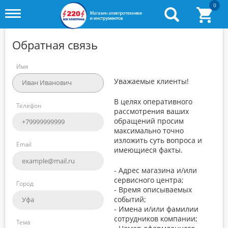
0
Toggle
menu
Обратная связь
Имя
Уважаемые клиенты!
В целях оперативного
Телефон
рассмотрения ваших
обращений просим
максимально точно
изложить суть вопроса и
Email
имеющиеся факты.
- Адрес магазина и/или
сервисного центра;
Город
- Время описываемых
событий;
- Имена и/или фамилии
сотрудников компании;
Тема