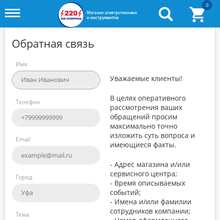
0
Toggle
menu
Обратная связь
Имя
Уважаемые клиенты!
В целях оперативного
Телефон
рассмотрения ваших
обращений просим
максимально точно
изложить суть вопроса и
Email
имеющиеся факты.
- Адрес магазина и/или
сервисного центра;
Город
- Время описываемых
событий;
- Имена и/или фамилии
сотрудников компании;
Тема