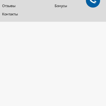
Отзывы
Бонусы
Контакты
Обратная связь
Компания «220 ВСЯ
ЭЛЕКТРИКА - интернет-
магазин
Заказать звонок
электрооборудования»
Обратная связь
Компания "220 ВСЯ
ЭЛЕКТРИКА" работает на
Политика
рынке электротехники с 2001
конфиденциальности
года. На сегодняшний день
Вопросы и ответы
сеть розничных магазинов и
оптовые базы представлены
в Уфе и в Нефтекамске.
Электрощитовое и
высоковольтное
оборудование
© 2026 «220 ВСЯ ЭЛЕКТРИКА - интернет-магазин электрооборудования». Все