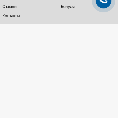
Отзывы
Бонусы
Контакты
Обратная связь
Компания «220 ВСЯ
ЭЛЕКТРИКА - интернет-
магазин
Заказать звонок
электрооборудования»
Обратная связь
Компания "220 ВСЯ
ЭЛЕКТРИКА" работает на
Политика
рынке электротехники с 2001
конфиденциальности
года. На сегодняшний день
Вопросы и ответы
сеть розничных магазинов и
оптовые базы представлены
в Уфе и в Нефтекамске.
Электрощитовое и
высоковольтное
оборудование
© 2026 «220 ВСЯ ЭЛЕКТРИКА - интернет-магазин электрооборудования». Все