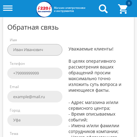
0
Toggle
menu
Обратная связь
Имя
Уважаемые клиенты!
В целях оперативного
Телефон
рассмотрения ваших
обращений просим
максимально точно
изложить суть вопроса и
Email
имеющиеся факты.
- Адрес магазина и/или
сервисного центра;
Город
- Время описываемых
событий;
- Имена и/или фамилии
сотрудников компании;
Тема