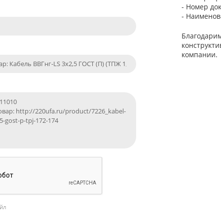
- Номер до
- Наименов
Благодарим
конструкти
компании.
йл