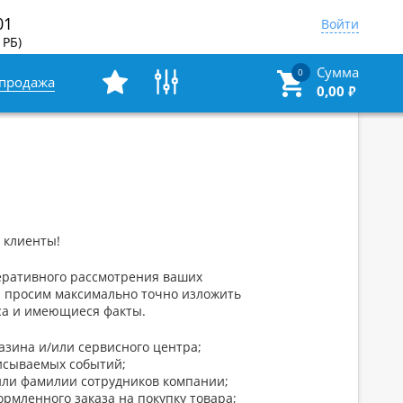
01
Войти
 РБ)
Сумма
0
спродажа
0,00
₽
 клиенты!
еративного рассмотрения ваших
 просим максимально точно изложить
са и имеющиеся факты.
газина и/или сервисного центра;
исываемых событий;
или фамилии сотрудников компании;
ормленного заказа на покупку товара;