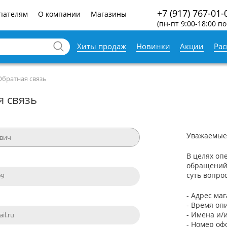
+7 (917) 767-01-
пателям
О компании
Магазины
(пн-пт 9:00-18:00 по
Хиты продаж
Новинки
Акции
Ра
Обратная связь
я связь
Уважаемые
В целях оп
обращений
суть вопро
- Адрес ма
- Время оп
- Имена и/
- Номер оф