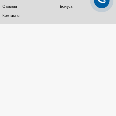
Отзывы
Бонусы
Контакты
Обратная связь
Компания «220 ВСЯ
ЭЛЕКТРИКА - интернет-
магазин
Заказать звонок
электрооборудования»
Обратная связь
Компания "220 ВСЯ
ЭЛЕКТРИКА" работает на
Политика
рынке электротехники с 2001
конфиденциальности
года. На сегодняшний день
Вопросы и ответы
сеть розничных магазинов и
оптовые базы представлены
в Уфе и в Нефтекамске.
Электрощитовое и
высоковольтное
оборудование
© 2026 «220 ВСЯ ЭЛЕКТРИКА - интернет-магазин электрооборудования». Все