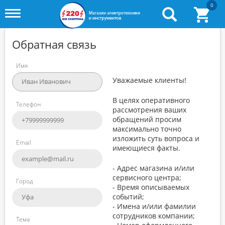
0
Toggle
menu
Обратная связь
Имя
Уважаемые клиенты!
В целях оперативного
Телефон
рассмотрения ваших
обращений просим
максимально точно
изложить суть вопроса и
Email
имеющиеся факты.
- Адрес магазина и/или
сервисного центра;
Город
- Время описываемых
событий;
- Имена и/или фамилии
сотрудников компании;
Тема