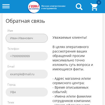
0
Toggle
menu
Обратная связь
Имя
Уважаемые клиенты!
В целях оперативного
Телефон
рассмотрения ваших
обращений просим
максимально точно
изложить суть вопроса и
Email
имеющиеся факты.
- Адрес магазина и/или
сервисного центра;
Город
- Время описываемых
событий;
- Имена и/или фамилии
сотрудников компании;
Тема