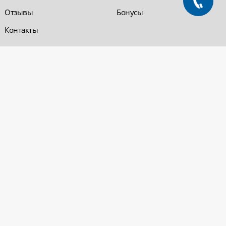
Отзывы
Бонусы
Контакты
Обратная связь
Компания «220 ВСЯ
ЭЛЕКТРИКА - интернет-
магазин
Заказать звонок
электрооборудования»
Обратная связь
Компания "220 ВСЯ
ЭЛЕКТРИКА" работает на
Политика
рынке электротехники с 2001
конфиденциальности
года. На сегодняшний день
Вопросы и ответы
сеть розничных магазинов и
оптовые базы представлены
в Уфе и в Нефтекамске.
Электрощитовое и
высоковольтное
оборудование
© 2026 «220 ВСЯ ЭЛЕКТРИКА - интернет-магазин электрооборудования». Все