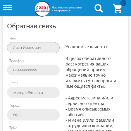
0
Toggle
menu
Обратная связь
Имя
Уважаемые клиенты!
В целях оперативного
Телефон
рассмотрения ваших
обращений просим
максимально точно
изложить суть вопроса и
Email
имеющиеся факты.
- Адрес магазина и/или
сервисного центра;
Город
- Время описываемых
событий;
- Имена и/или фамилии
сотрудников компании;
Тема