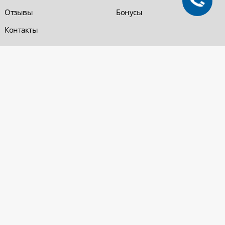
Отзывы
Бонусы
Контакты
Обратная связь
Компания «220 ВСЯ
ЭЛЕКТРИКА - интернет-
магазин
Заказать звонок
электрооборудования»
Обратная связь
Компания "220 ВСЯ
ЭЛЕКТРИКА" работает на
Политика
рынке электротехники с 2001
конфиденциальности
года. На сегодняшний день
Вопросы и ответы
сеть розничных магазинов и
оптовые базы представлены
в Уфе и в Нефтекамске.
Электрощитовое и
высоковольтное
оборудование
© 2026 «220 ВСЯ ЭЛЕКТРИКА - интернет-магазин электрооборудования». Все