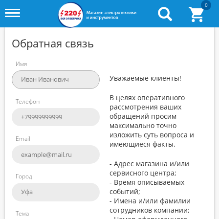
0
Toggle
menu
Обратная связь
Имя
Уважаемые клиенты!
В целях оперативного
Телефон
рассмотрения ваших
обращений просим
максимально точно
изложить суть вопроса и
Email
имеющиеся факты.
- Адрес магазина и/или
сервисного центра;
Город
- Время описываемых
событий;
- Имена и/или фамилии
сотрудников компании;
Тема