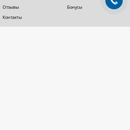
Отзывы
Бонусы
Контакты
Обратная связь
Компания «220 ВСЯ
ЭЛЕКТРИКА - интернет-
магазин
Заказать звонок
электрооборудования»
Обратная связь
Компания "220 ВСЯ
ЭЛЕКТРИКА" работает на
Политика
рынке электротехники с 2001
конфиденциальности
года. На сегодняшний день
Вопросы и ответы
сеть розничных магазинов и
оптовые базы представлены
в Уфе и в Нефтекамске.
Электрощитовое и
высоковольтное
оборудование
© 2026 «220 ВСЯ ЭЛЕКТРИКА - интернет-магазин электрооборудования». Все